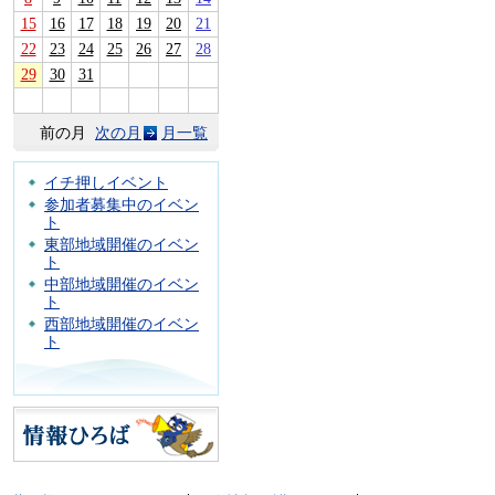
15
16
17
18
19
20
21
22
23
24
25
26
27
28
29
30
31
前の月
次の月
月一覧
イチ押しイベント
参加者募集中のイベン
ト
東部地域開催のイベン
ト
中部地域開催のイベン
ト
西部地域開催のイベン
ト