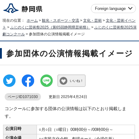
Foreign language
現在の位置：
ホーム
>
観光・スポーツ・交流
>
文化・芸術
>
文化・芸術イベン
ト
>
ふじのくに芸術祭2025（第65回静岡県芸術祭）
>
ふじのくに芸術祭2025演
劇コンクール
> 参加団体の公演情報掲載イメージ
参加団体の公演情報掲載イメージ
いいね！
ページID1071030
更新日 2025年4月24日
コンクールに参加する団体の公演情報は以下のとおり掲載しま
す。
公演日時
○月○日（○曜日）00時00分～/00時00分～
公演会場
○○市民文化会館 劇場ホール（会場住所）