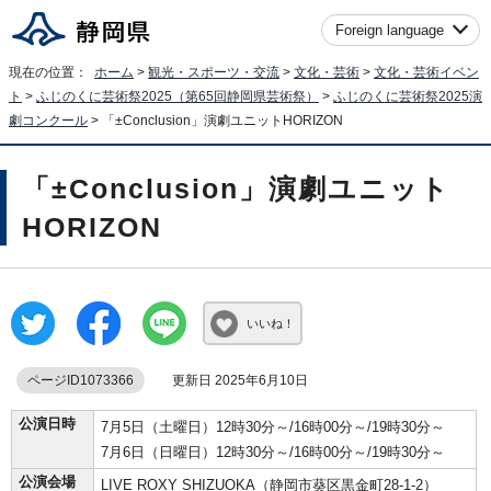
Foreign language
現在の位置：
ホーム
>
観光・スポーツ・交流
>
文化・芸術
>
文化・芸術イベン
ト
>
ふじのくに芸術祭2025（第65回静岡県芸術祭）
>
ふじのくに芸術祭2025演
劇コンクール
> 「±Conclusion」演劇ユニットHORIZON
「±Conclusion」演劇ユニット
HORIZON
いいね！
ページID1073366
更新日 2025年6月10日
公演日時
7月5日（土曜日）12時30分～/16時00分～/19時30分～
7月6日（日曜日）12時30分～/16時00分～/19時30分～
公演会場
LIVE ROXY SHIZUOKA（静岡市葵区黒金町28-1-2）