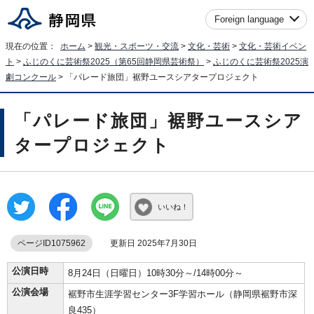
Foreign language
現在の位置：
ホーム
>
観光・スポーツ・交流
>
文化・芸術
>
文化・芸術イベン
ト
>
ふじのくに芸術祭2025（第65回静岡県芸術祭）
>
ふじのくに芸術祭2025演
劇コンクール
> 「パレード旅団」裾野ユースシアタープロジェクト
「パレード旅団」裾野ユースシア
タープロジェクト
いいね！
ページID1075962
更新日 2025年7月30日
公演日時
8月24日（日曜日）10時30分～/14時00分～
公演会場
裾野市生涯学習センター3F学習ホール（静岡県裾野市深
良435）