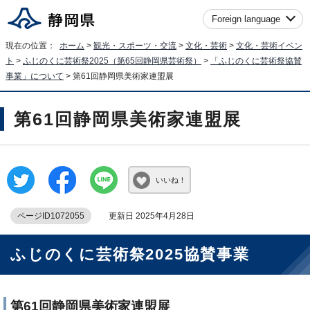
Foreign language
現在の位置：
ホーム
>
観光・スポーツ・交流
>
文化・芸術
>
文化・芸術イベン
ト
>
ふじのくに芸術祭2025（第65回静岡県芸術祭）
>
「ふじのくに芸術祭協賛
事業」について
> 第61回静岡県美術家連盟展
第61回静岡県美術家連盟展
いいね！
ページID1072055
更新日 2025年4月28日
ふじのくに芸術祭2025協賛事業
第61回静岡県美術家連盟展