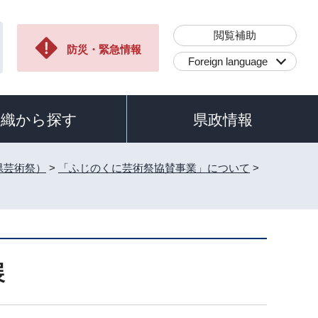
閲覧補助
防災・緊急情報
Foreign language
組織から探す
県政情報
県芸術祭）
>
「ふじのくに芸術祭協賛事業」について
>
展