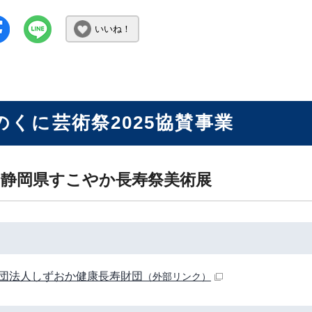
いいね！
のくに芸術祭2025協賛事業
回静岡県すこやか長寿祭美術展
団法人しずおか健康長寿財団
（外部リンク）