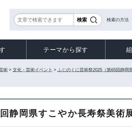
検索の方法
す
テーマから探す
芸術
>
文化・芸術イベント
>
ふじのくに芸術祭2025（第65回静岡
9回静岡県すこやか長寿祭美術