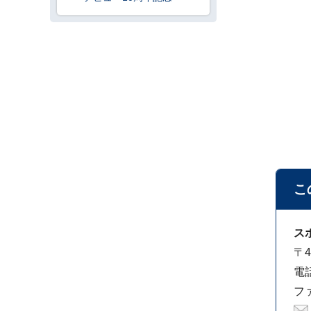
こ
ス
〒4
電話
ファ