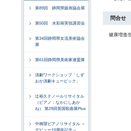
第89回 静岡県版画協会展
問合せ
第50回 水彩画実技講習会
健康増進生
第34回静岡県女流美術協会
展
第61回静岡県美術家連盟展
演劇ワークショップ「しず
おか演劇キュービック」
辻裕久テノールリサイタル
（ピアノ：なかにしあか
ね） 第29回英国歌曲展Plus
中桐望ピアノリサイタル ～
デビュー10周年記念～