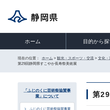
目的から探
ホーム
現在の位置：
ホーム
>
観光・スポーツ・交流
>
文化・
第29回静岡県すこやか長寿祭美術展
「ふじのくに芸術祭協賛事
第2
業」について
ふじのくに芸術祭協賛事業