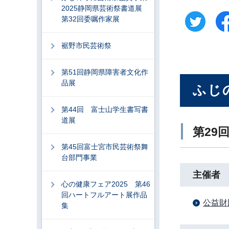
2025静岡県芸術祭書道展
第32回委嘱作家展
裾野市民芸術祭
第51回静岡県障害者文化作
品展
ふじ
第44回 富士山学生書写書
道展
第29
第45回富士宮市民芸術祭舞
台部門事業
主催者
心の健康フェア2025 第46
回ハートフルアート展作品
公益財
集