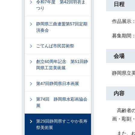
令和7年度 第42回羽衣ま
日程
つり
作品展示：
静岡県三曲連盟第57回定期
演奏会
募集期間：
ごてんば市民芸術祭
会場
創立60周年記念 第51回静
岡県工芸美術展
静岡県立
第47回静岡県日本画展
内容
第74回 静岡県水彩画協会
展
高齢者の
画・彫刻
第29回静岡県すこやか長寿
祭美術展
また、ね