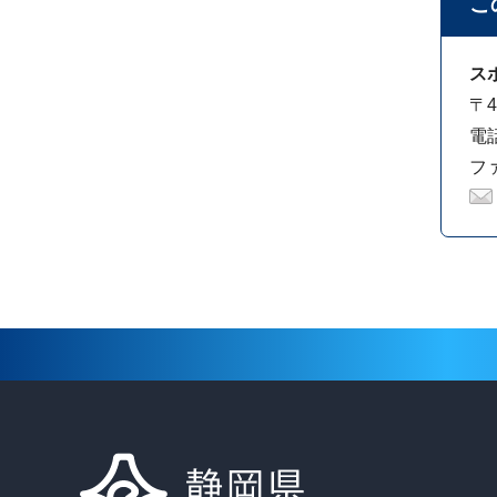
こ
ス
〒4
電話
ファ