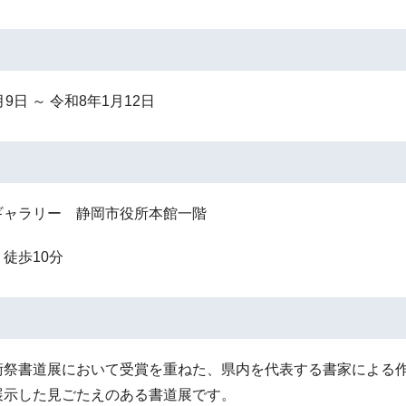
9日 ～ 令和8年1月12日
ギャラリー 静岡市役所本館一階
徒歩10分
術祭書道展において受賞を重ねた、県内を代表する書家による
展示した見ごたえのある書道展です。