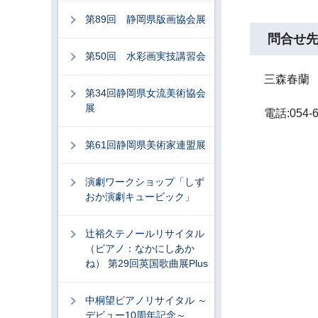
第89回 静岡県版画協会展
問合せ
第50回 水彩画実技講習会
三森春蘭
第34回静岡県女流美術協会
展
電話:054-6
第61回静岡県美術家連盟展
演劇ワークショップ「しず
おか演劇キュービック」
辻裕久テノールリサイタル
（ピアノ：なかにしあか
ね） 第29回英国歌曲展Plus
中桐望ピアノリサイタル ～
デビュー10周年記念～