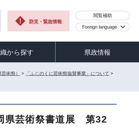
閲覧補助
防災・緊急情報
Foreign language
組織から探す
県政情報
県芸術祭）
>
「ふじのくに芸術祭協賛事業」について
>
岡県芸術祭書道展 第32