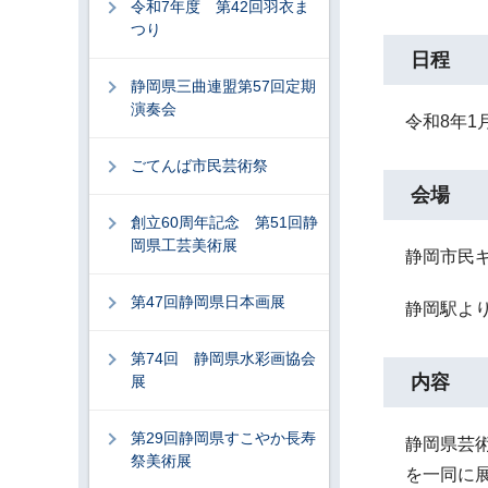
令和7年度 第42回羽衣ま
つり
日程
静岡県三曲連盟第57回定期
演奏会
令和8年1月
ごてんば市民芸術祭
会場
創立60周年記念 第51回静
岡県工芸美術展
静岡市民
第47回静岡県日本画展
静岡駅より
第74回 静岡県水彩画協会
内容
展
第29回静岡県すこやか長寿
静岡県芸
祭美術展
を一同に