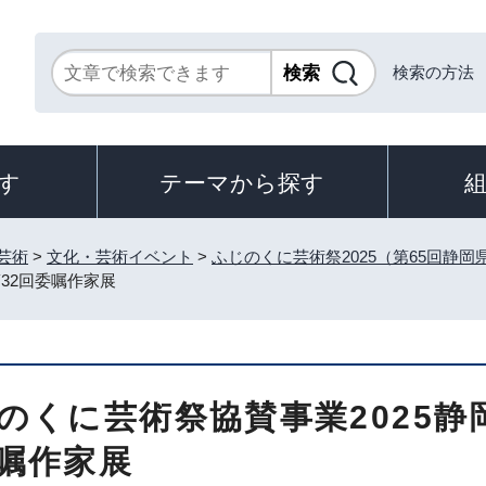
検索の方法
す
テーマから探す
芸術
>
文化・芸術イベント
>
ふじのくに芸術祭2025（第65回静岡
32回委嘱作家展
のくに芸術祭協賛事業2025静
嘱作家展