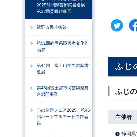
2025静岡県芸術祭書道展
第32回委嘱作家展
裾野市民芸術祭
第51回静岡県障害者文化作
品展
ふじ
第44回 富士山学生書写書
道展
第45回富士宮市民芸術祭舞
ふじの
台部門事業
心の健康フェア2025 第46
回ハートフルアート展作品
主催者
集
静岡県