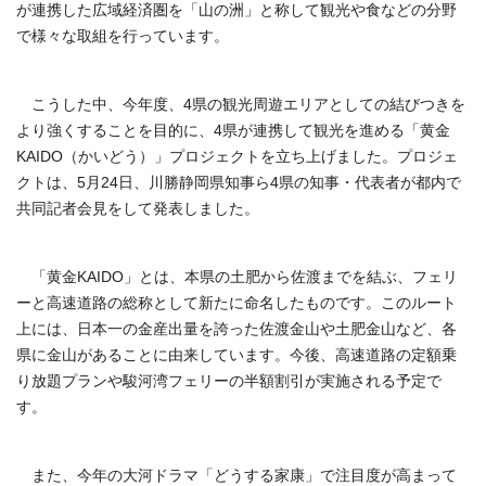
が連携した広域経済圏を「山の洲」と称して観光や食などの分野
で様々な取組を行っています。
こうした中、今年度、4県の観光周遊エリアとしての結びつきを
より強くすることを目的に、4県が連携して観光を進める「黄金
KAIDO（かいどう）」プロジェクトを立ち上げました。プロジェ
クトは、5月24日、川勝静岡県知事ら4県の知事・代表者が都内で
共同記者会見をして発表しました。
「黄金KAIDO」とは、本県の土肥から佐渡までを結ぶ、フェリ
ーと高速道路の総称として新たに命名したものです。このルート
上には、日本一の金産出量を誇った佐渡金山や土肥金山など、各
県に金山があることに由来しています。今後、高速道路の定額乗
り放題プランや駿河湾フェリーの半額割引が実施される予定で
す。
また、今年の大河ドラマ「どうする家康」で注目度が高まって