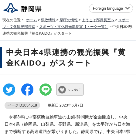
Foreign language
現在の位置：
ホーム
>
県政情報
>
県庁の情報
>
ようこそ部局長室へ
>
スポー
ツ・文化観光部長室
>
スポーツ・文化観光部長室【トーク一覧】
> 中央日本4県
連携の観光振興『黄金KAIDO』がスタート
中央日本4県連携の観光振興『黄
金KAIDO』がスタート
いいね！
ページID1054518
更新日 2023年6月7日
令和3年に中部横断自動車道の山梨-静岡間が全面開通し、中央
日本4県（静岡県、山梨県、長野県、新潟県）を太平洋から日本海
まで横断する高速道路が繋がりました。静岡県では、中央日本4県