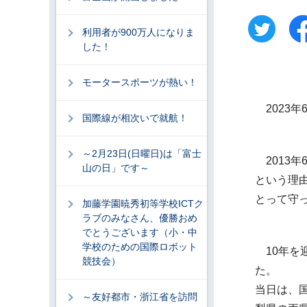
利用者が900万人になりま
した！
モータースポーツが熱い！
2023年
国際線が相次いで就航！
～2月23日(日曜日)は「富士
2013
山の日」です～
という理
とって守
加藤学園暁秀初等学校ICTク
ラブのみなさん、優勝おめ
でとうございます（小・中
学校のための国際ロボット
10年を
競技会）
た。
当日は、
～友好都市・浙江省を訪問