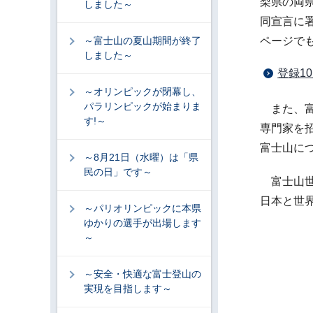
梨県の両
しました～
同宣言に
～富士山の夏山期間が終了
ページで
しました～
登録1
～オリンピックが閉幕し、
パラリンピックが始まりま
また、富
す!～
専門家を
富士山に
～8月21日（水曜）は「県
民の日」です～
富士山世
日本と世
～パリオリンピックに本県
ゆかりの選手が出場します
～
～安全・快適な富士登山の
実現を目指します～