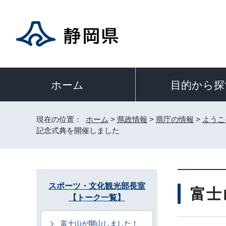
目的から探
ホーム
現在の位置：
ホーム
>
県政情報
>
県庁の情報
>
ようこ
記念式典を開催しました
スポーツ・文化観光部長室
富士
【トーク一覧】
富士山が開山しました！