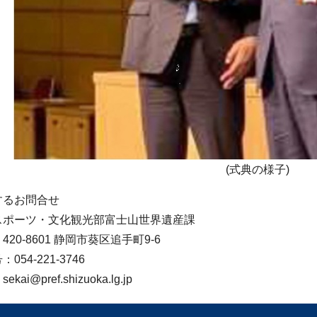
(式典の様子)
するお問合せ
ポーツ・文化観光部富士山世界遺産課
0-8601 静岡市葵区追手町9-6
54-221-3746
i@pref.shizuoka.lg.jp