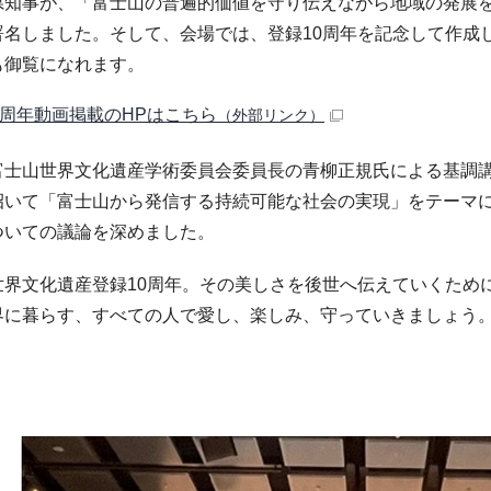
県知事が、「富士山の普遍的価値を守り伝えながら地域の発展を
署名しました。そして、会場では、登録10周年を記念して作成
も御覧になれます。
0周年動画掲載のHPはこちら
（外部リンク）
士山世界文化遺産学術委員会委員長の青柳正規氏による基調講
招いて「富士山から発信する持続可能な社会の実現」をテーマ
ついての議論を深めました。
界文化遺産登録10周年。その美しさを後世へ伝えていくため
界に暮らす、すべての人で愛し、楽しみ、守っていきましょう