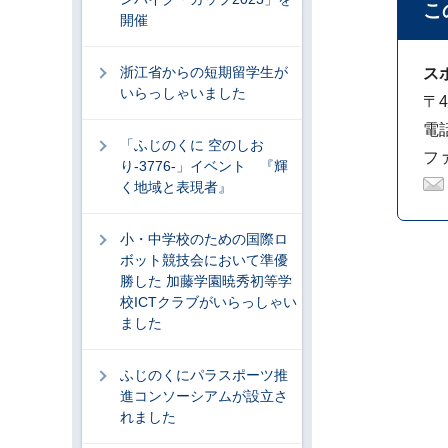
こ
開催
浙江省からの短期留学生が
ス
いらっしゃいました
〒4
電話
「ふじのくに 空のしお
ファ
り-3776-」イベント 『輝
く地域と表現者』
小・中学校のための国際ロ
ボット競技会において準優
勝した 加藤学園暁秀初等学
校ICTクラブがいらっしゃい
ました
ふじのくにパラスポーツ推
進コンソーシアムが設立さ
れました