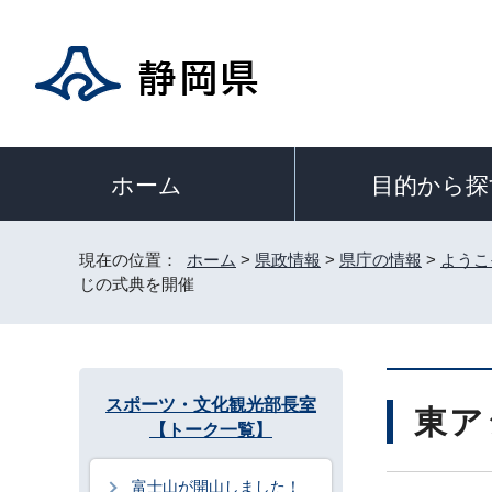
目的から探
ホーム
現在の位置：
ホーム
>
県政情報
>
県庁の情報
>
ようこ
じの式典を開催
スポーツ・文化観光部長室
東ア
【トーク一覧】
富士山が開山しました！