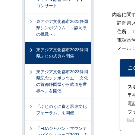
コンサート
内容に関
東アジア文化都市2023静岡
静岡県ス
県シンポジウム「～静岡県
住所：〒42
の挑戦～」
電話番号：0
メール：arts
東アジア文化都市2023静岡
県ふじの式典を開催
こ
東アジア文化都市2023静岡
県記念シンポジウム 「文化
の首都静岡県から武道を世
ス
界へ」を開催
〒4
電話
「ふじのくに食と温泉文化
ファ
フォーラム」を開催
「FDAジャパン・マウンテ
ンバイク・カップ2023」を