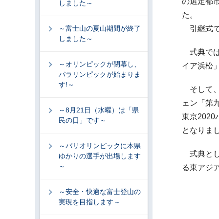
の選定都
しました～
た。
～富士山の夏山期間が終了
引継式で
しました～
式典では
～オリンピックが閉幕し、
イア浜松
パラリンピックが始まりま
す!～
そして、
ェン「第
～8月21日（水曜）は「県
東京20
民の日」です～
となりま
～パリオリンピックに本県
式典とし
ゆかりの選手が出場します
～
る東アジ
～安全・快適な富士登山の
実現を目指します～