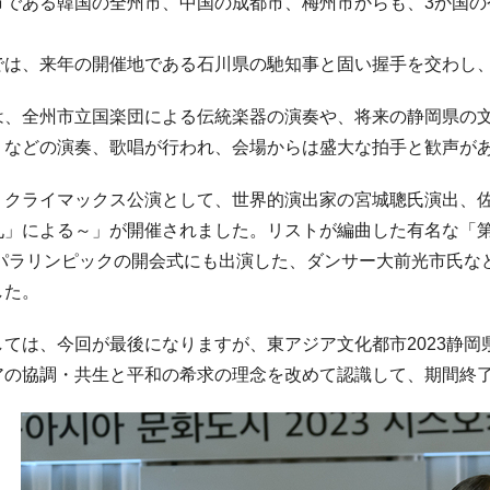
市である韓国の全州市、中国の成都市、梅州市からも、3か国の
は、来年の開催地である石川県の馳知事と固い握手を交わし
、全州市立国楽団による伝統楽器の演奏や、将来の静岡県の文
」などの演奏、歌唱が行われ、会場からは盛大な拍手と歓声が
クライマックス公演として、世界的演出家の宮城聰氏演出、佐
九」による～」が開催されました。リストが編曲した有名な「
20パラリンピックの開会式にも出演した、ダンサー大前光市氏
した。
ては、今回が最後になりますが、東アジア文化都市2023静岡
アの協調・共生と平和の希求の理念を改めて認識して、期間終