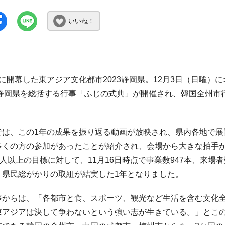
いいね！
に開幕した東アジア文化都市2023静岡県。12月3日（日曜）
3静岡県を総括する行事「ふじの式典」が開催され、韓国全州市
は、この1年の成果を振り返る動画が放映され、県内各地で展
多くの方の参加があったことが紹介され、会場から大きな拍手が
万人以上の目標に対して、11月16日時点で事業数947本、来場
、県民総がかりの取組が結実した1年となりました。
からは、「各都市と食、スポーツ、観光など生活を含む文化全
東アジアは決して争わないという強い志が生きている。」とこの