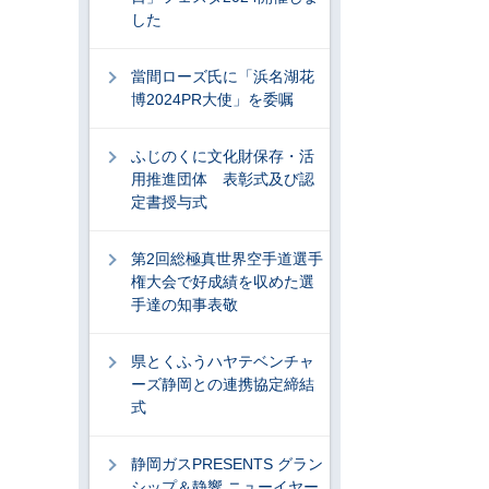
した
當間ローズ氏に「浜名湖花
博2024PR大使」を委嘱
ふじのくに文化財保存・活
用推進団体 表彰式及び認
定書授与式
第2回総極真世界空手道選手
権大会で好成績を収めた選
手達の知事表敬
県とくふうハヤテベンチャ
ーズ静岡との連携協定締結
式
静岡ガスPRESENTS グラン
シップ＆静響 ニューイヤー