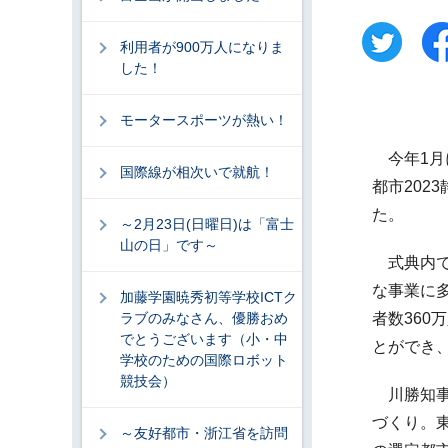
利用者が900万人になりま
した！
モータースポーツが熱い！
今年1月
国際線が相次いで就航！
都市202
た。
～2月23日(日曜日)は「富士
山の日」です～
式典内で
な事業に
加藤学園暁秀初等学校ICTク
ラブのみなさん、優勝おめ
者数360
でとうございます（小・中
とができ
学校のための国際ロボット
競技会）
川勝知事
づくり。
～友好都市・浙江省を訪問