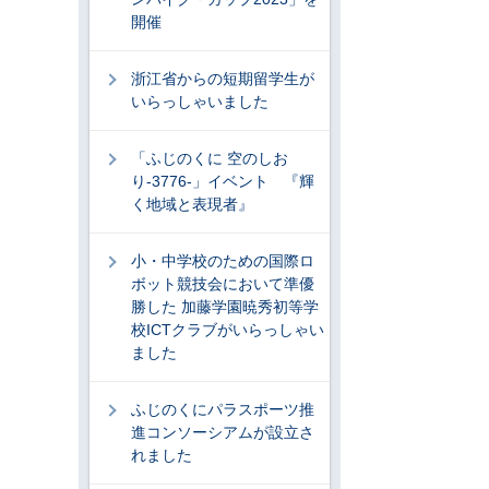
開催
浙江省からの短期留学生が
いらっしゃいました
「ふじのくに 空のしお
り-3776-」イベント 『輝
く地域と表現者』
小・中学校のための国際ロ
ボット競技会において準優
勝した 加藤学園暁秀初等学
校ICTクラブがいらっしゃい
ました
ふじのくにパラスポーツ推
進コンソーシアムが設立さ
れました