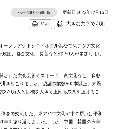
更新日 2023年12月15日
ページID1058685
大きな文字で印刷
印刷
にオークラアクトシティホテル浜松で東アジア文化
行政団、都倉文化庁長官など約250人が参加しまし
開された文化芸術やスポーツ、食文化など、多彩
沸き起こりました。認証事業数500本以上、来場
者数870万人と目標を大きく上回る成果を上げるこ
体をで交流した。東アジア文化都市の原点は平和
1年を振り返りました。また、中国、韓国の今年