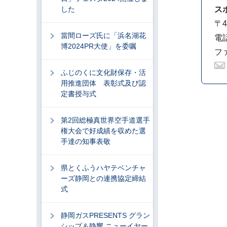
した
ス
〒4
當間ローズ氏に「浜名湖花
電話
博2024PR大使」を委嘱
ファ
ふじのくに文化財保存・活
用推進団体 表彰式及び認
定書授与式
第2回総極真世界空手道選手
権大会で好成績を収めた選
手達の知事表敬
県とくふうハヤテベンチャ
ーズ静岡との連携協定締結
式
静岡ガスPRESENTS グラン
シップ＆静響 ニューイヤー