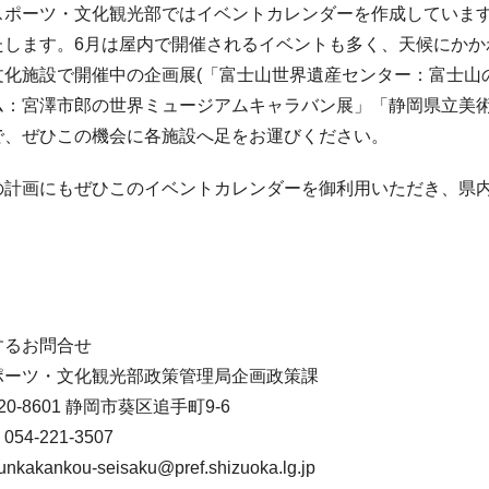
ポーツ・文化観光部ではイベントカレンダーを作成しています
たします。6月は屋内で開催されるイベントも多く、天候にかか
文化施設で開催中の企画展(「富士山世界遺産センター：富士山
ム：宮澤市郎の世界ミュージアムキャラバン展」「静岡県立美術
で、ぜひこの機会に各施設へ足をお運びください。
計画にもぜひこのイベントカレンダーを御利用いただき、県内
するお問合せ
ポーツ・文化観光部政策管理局企画政策課
0-8601 静岡市葵区追手町9-6
4-221-3507
akankou-seisaku@pref.shizuoka.lg.jp