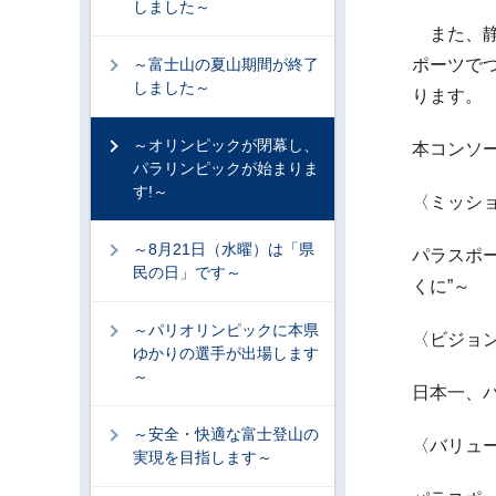
しました～
また、静
～富士山の夏山期間が終了
ポーツで
しました～
ります。
～オリンピックが閉幕し、
本コンソ
パラリンピックが始まりま
す!～
〈ミッショ
～8月21日（水曜）は「県
パラスポ
民の日」です～
くに”～
～パリオリンピックに本県
〈ビジョン
ゆかりの選手が出場します
～
日本一、
～安全・快適な富士登山の
〈バリュー
実現を目指します～