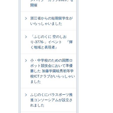
開催
浙江省からの短期留学生が
いらっしゃいました
「ふじのくに 空のしお
り-3776-」イベント 『輝
く地域と表現者』
小・中学校のための国際ロ
ボット競技会において準優
勝した 加藤学園暁秀初等学
校ICTクラブがいらっしゃい
ました
ふじのくにパラスポーツ推
進コンソーシアムが設立さ
れました