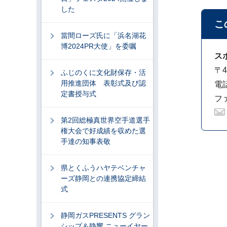
した
こ
當間ローズ氏に「浜名湖花
博2024PR大使」を委嘱
ス
〒4
ふじのくに文化財保存・活
用推進団体 表彰式及び認
電話
定書授与式
ファ
第2回総極真世界空手道選手
権大会で好成績を収めた選
手達の知事表敬
県とくふうハヤテベンチャ
ーズ静岡との連携協定締結
式
静岡ガスPRESENTS グラン
シップ＆静響 ニューイヤー