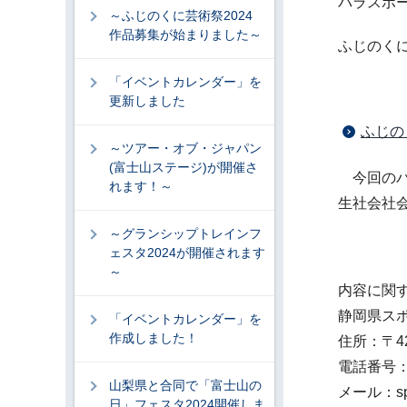
パラスポー
～ふじのくに芸術祭2024
作品募集が始まりました～
ふじのく
「イベントカレンダー」を
更新しました
ふじの
～ツアー・オブ・ジャパン
(富士山ステージ)が開催さ
今回のパ
れます！～
生社会社
～グランシップトレインフ
ェスタ2024が開催されます
～
内容に関
静岡県ス
「イベントカレンダー」を
作成しました！
住所：〒42
電話番号：05
山梨県と合同で「富士山の
メール：sport
日」フェスタ2024開催しま