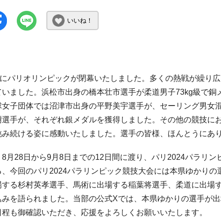
いいね！
日にパリオリンピックが閉幕いたしました。多くの熱戦が繰り広
ていました。浜松市出身の橋本壮市選手が柔道男子73kg級で
球女子団体では沼津市出身の平野美宇選手が、セーリング男女混
樹選手が、それぞれ銀メダルを獲得しました。その他の競技に
挑み続ける姿に感動いたしました。選手の皆様、ほんとうにあ
月28日から9月8日までの12日間に渡り、パリ2024パラリン
、今回のパリ2024パラリンピック競技大会には本県ゆかりの
場する杉村英孝選手、馬術に出場する稲葉将選手、柔道に出場
込みを語られました。当部の公式Xでは、本県ゆかりの選手が
日程も御確認いただき、応援をよろしくお願いいたします。