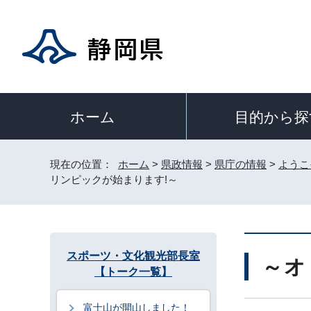
目的から探
ホーム
現在の位置：
ホーム
>
県政情報
>
県庁の情報
>
ようこ
リンピックが始まります!～
スポーツ・文化観光部長室
～オ
【トーク一覧】
富士山が開山しました！