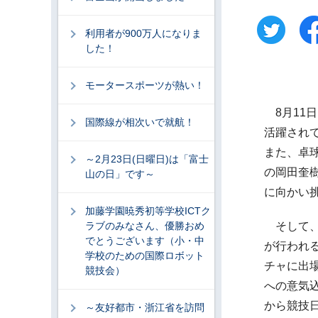
利用者が900万人になりま
した！
モータースポーツが熱い！
8月11
国際線が相次いで就航！
活躍され
また、卓
～2月23日(日曜日)は「富士
の岡田奎
山の日」です～
に向かい
加藤学園暁秀初等学校ICTク
ラブのみなさん、優勝おめ
そして、8
でとうございます（小・中
が行われる
学校のための国際ロボット
チャに出
競技会）
への意気
から競技
～友好都市・浙江省を訪問