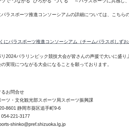
ツで”つながる””ひろがる””つくる” ～パラスポーツに共感し、
にパラスポーツ推進コンソーシアムの詳細については、こちらの
くにパラスポーツ推進コンソーシアム（チームパラスポしずお
リ2024パラリンピック競技大会が皆さんの声援で大いに盛り
会の実現につながる大会になることを願っております。
するお問合せ
ポーツ・文化観光部スポーツ局スポーツ振興課
0-8601 静岡市葵区追手町9-6
4-221-3177
s-shinko@pref.shizuoka.lg.jp