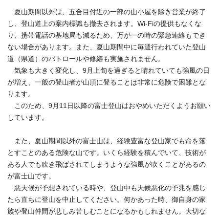
夏山期間以外は、五合目付近の一部の山小屋を除き営業が終了
し、登山道上の案内標識も撤去されます。Wi-Fiの提供もなくな
り、携帯電話の基地局も減るため、万が一の時の緊急連絡もでき
ない場合があります。また、夏山期間中に毎週行われていた登山
道（県道）のパトロールや修繕も実施されません。
気象も大きく変化し、9月上旬を過ぎると晴れていても強風の日
が増え、一般の登山者が山頂に登ることは非常に危険で困難とな
ります。
このため、9月11日以降の富士登山はおやめいただくようお願い
しています。
また、夏山期間以外の富士山は、経験豊富な登山家でも命を落
とすことのある危険な山です。いくら経験を積んでいて、技術が
ある人でも吹き飛ばされてしまうような強風が吹くことがあるの
が富士山です。
悪天候が予想されている時や、登山中も天候悪化の予兆を感じ
たら直ちに登山を中止してください。何かあった時、御自身の家
族や登山仲間が悲しみ苦しむことになるかもしれません。大切な