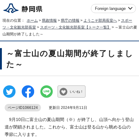
Foreign language
現在の位置：
ホーム
>
県政情報
>
県庁の情報
>
ようこそ部局長室へ
>
スポー
ツ・文化観光部長室
>
スポーツ・文化観光部長室【トーク一覧】
> ～富士山の夏
山期間が終了しました～
～富士山の夏山期間が終了しまし
た～
いいね！
ページID1066124
更新日 2024年9月11日
9月10日に富士山の夏山期間（※）が終了し、山頂へ向かう登山
道が閉鎖されました。これから、富士山は登る山から眺める山の
季節に入ります。