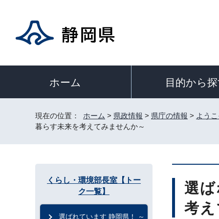
目的から探
ホーム
現在の位置：
ホーム
>
県政情報
>
県庁の情報
>
ようこ
暮らす未来を考えてみませんか～
くらし・環境部長室【トー
選ば
ク一覧】
考え
選ばれています 静岡県！ ～