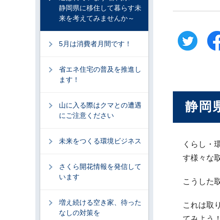
静岡県に移住して暮らす未
来を考えてみませんか～
5月は消費者月間です！
省エネ住宅の普及を推進し
ます！
静岡
山に入る際はクマとの遭遇
にご注意ください
未来をつくる環境ビジネス
くらし・
す様々な
さくら開花情報を発信して
います
こうした
増え続ける空き家、待った
これは取
なしの対策を
てみよう