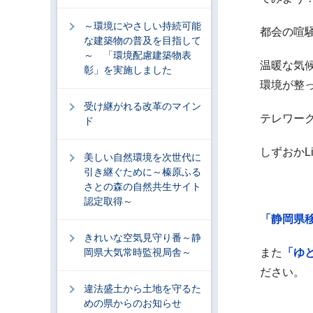
～環境にやさしい持続可能
都会の喧
な建築物の普及を目指して
～ 「環境配慮建築物表
温暖な気
彰」を実施しました
環境が整
受け継がれる改革のマイン
テレワー
ド
しずおかL
美しい自然環境を次世代に
引き継ぐために～榛原ふる
さとの森の自然共生サイト
認定取得～
「静岡県
きれいな空気見守り番～静
岡県大気常時監視局舎～
また
「ゆ
ださい。
違法盛土から土地を守るた
めの県からのお知らせ