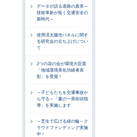
データが語る道路の真実～
技術革新が拓く交通安全の
新時代～
使用済太陽光パネルに関す
る研究会の立ち上げについ
て
2つの花の会が環境大臣賞
「地域環境美化功績者表
彰」を受賞！
～子どもたちを交通事故か
ら守る～「夏の一斉街頭指
導」を実施します
～芝生で広げる緑の輪～ク
ラウドファンディング実施
中！