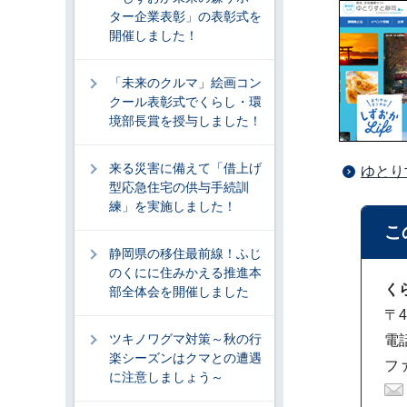
ター企業表彰」の表彰式を
開催しました！
「未来のクルマ」絵画コン
クール表彰式でくらし・環
境部長賞を授与しました！
来る災害に備えて「借上げ
ゆとり
型応急住宅の供与手続訓
練」を実施しました！
こ
静岡県の移住最前線！ふじ
のくにに住みかえる推進本
く
部全体会を開催しました
〒4
ツキノワグマ対策～秋の行
電話
楽シーズンはクマとの遭遇
ファ
に注意しましょう～