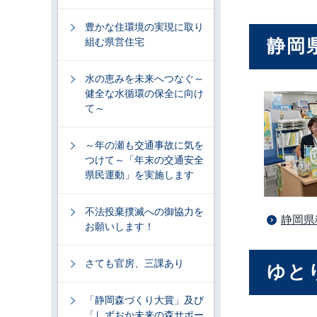
豊かな住環境の実現に取り
静岡
組む県営住宅
水の恵みを未来へつなぐ～
健全な水循環の保全に向け
て～
～年の瀬も交通事故に気を
つけて～「年末の交通安全
県民運動」を実施します
不法投棄撲滅への御協力を
静岡県
お願いします！
さても官房、三課あり
ゆと
「静岡森づくり大賞」及び
「しずおか未来の森サポー