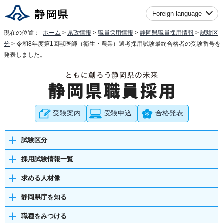
Foreign language
現在の位置：
ホーム
>
県政情報
>
職員採用情報
>
静岡県職員採用情報
>
試験区
分
> 令和8年度第1回獣医師（衛生・農業）選考採用試験最終合格者の受験番号を
発表しました。
受験案内
受験申込
合格発表
試験区分
採用試験情報一覧
求める人材像
静岡県庁を知る
職種をみつける