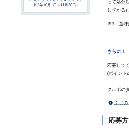
って処分
和3年10月1日～11月30日）
しずかる
※3「選
さらに！
応募して
(ポイン
クルポの
ふじの
応募方