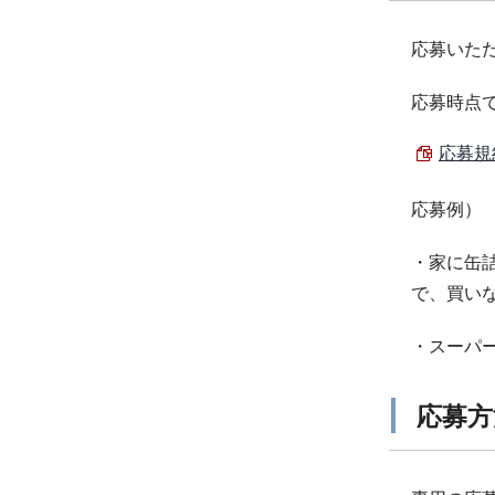
応募いた
応募時点
応募規約
応募例）
・家に缶
で、買い
・スーパ
応募方