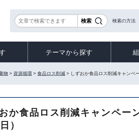
検索の方法
す
テーマから探す
棄物
>
資源循環
>
食品ロス削減
> しずおか食品ロス削減キャンペーン
おか食品ロス削減キャンペーン（
0日）