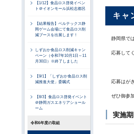
【1/12】食品ロス啓発イベン
ト＠イオンモール浜松志都呂
キャ
【結果報告】ベルテックス静
岡ゲーム会場にて食品ロス削
減ブースを出展します！
静岡県で
しずおか食品ロス削減キャン
応募して
ペーン（令和7年10月1日～11
月30日）※終了しました
【9/1】「しずおか食品ロス削
応募はが
減推進大使」委嘱式
ぜひ御参
【8/3】食品ロス啓発イベント
＠静岡ガスエネリアショール
ーム
実施期
令和6年度の取組