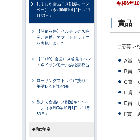
令和6年1
しずおか食品ロス削減キャン
ペーン（令和6年10月1日～11
月30日）
賞品
【開催報告】ベルテックス静
岡と連携してフードドライブ
を実施しました
ご応募い
【11/10】食品ロス啓発イベン
A賞 
ト＠イオンモール浜松志都呂
B賞 
ローリングストックに挑戦！
C賞 
缶詰レシピを紹介
D賞 
教えて食品ロス削減キャンペ
E賞 
ーン（令和5年10月1日～11月
F賞 
30日）
令和5年度