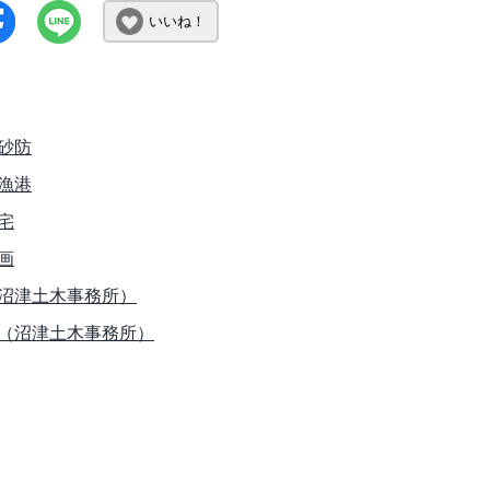
いいね！
砂防
漁港
宅
画
沼津土木事務所）
（沼津土木事務所）