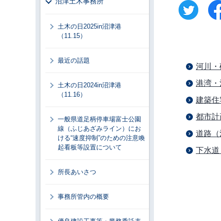
沼津土木事務所
土木の日2025in沼津港
（11.15）
最近の話題
河川・
港湾・
土木の日2024in沼津港
（11.16）
建築住
都市計
一般県道足柄停車場富士公園
線（ふじあざみライン）にお
道路（
ける“速度抑制”のための注意喚
起看板等設置について
下水道
所長あいさつ
事務所管内の概要