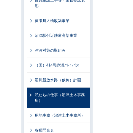
優良建設工事等・業務委託表
彰
黄瀬川大橋改築事業
沼津駅付近鉄道高架事業
津波対策の取組み
（国）414号静浦バイパス
沼川新放水路（仮称）計画
私たちの仕事（沼津土木事務
所）
用地事務（沼津土木事務所）
各種問合せ