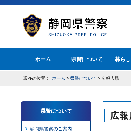
ホーム
県警について
暮らし
現在の位置：
ホーム
>
県警について
> 広報広場
県警について
広報
静岡県警察のご案内