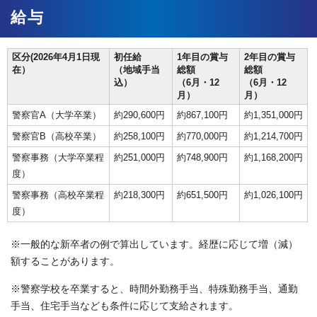
給与
区分(2026年4月1日現
初任給
1年目の賞与
2年目の賞与
在）
（地域手当
総額
総額
込）
（6月・12
（6月・12
月）
月）
警察官A（大学卒業）
約290,600円
約867,100円
約1,351,000円
警察官B（高校卒業）
約258,100円
約770,000円
約1,214,700円
警察事務（大学卒業程
約251,000円
約748,900円
約1,168,200円
度）
警察事務（高校卒業程
約218,300円
約651,500円
約1,026,100円
度）
※一般的な新卒者の例で算出しています。経歴に応じて増（減）
額することがあります。
※警察学校を卒業すると、時間外勤務手当、特殊勤務手当、通勤
手当、住宅手当なども条件に応じて支給されます。