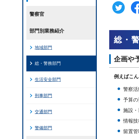
警察官
部門別業務紹介
総・
地域部門
企画や
総・警務部門
例えばこん
生活安全部門
警察活
刑事部門
予算の
施設・
交通部門
情報技
警備部門
留置管