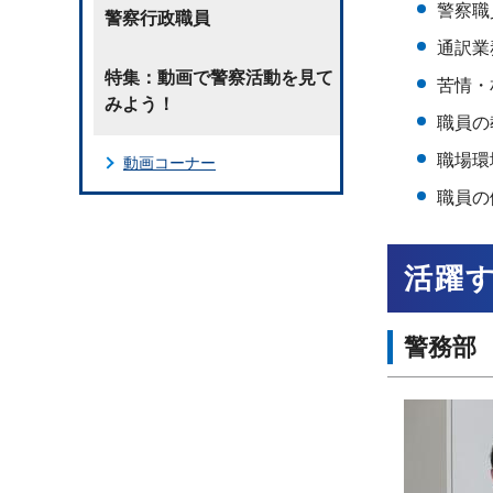
警察職
警察行政職員
通訳業
特集：動画で警察活動を見て
苦情・
みよう！
職員の
職場環
動画コーナー
職員の
活躍
警務部