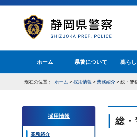
ホーム
県警について
暮らし
現在の位置：
ホーム
>
採用情報
>
業務紹介
> 総・警
採用情報
総・
業務紹介