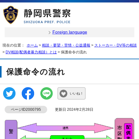
Foreign language
現在の位置：
ホーム
>
相談・要望・苦情・公益通報
>
ストーカー・DV等の相談
>
DV相談(配偶者暴力相談）とは
> 保護命令の流れ
保護命令の流れ
いいね！
ページID2000795
更新日 2024年2月28日