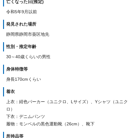
亡くなった日(推定)
令和5年9月以前
発見された場所
静岡県静岡市葵区地先
性別・推定年齢
30～40歳くらいの男性
身体特徴等
身長170cmくらい
着衣
上衣：紺色パーカー（ユニクロ、Lサイズ）、Yシャツ（ユニク
ロ）
下衣：デニムパンツ
履物：モンベルの黒色運動靴（26cm）、靴下
所持品等