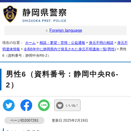
Foreign language
現在の位置：
ホーム
>
相談・要望・苦情・公益通報
>
身元不明の相談
>
身元不
明遺体情報
>
令和6年中に静岡県内で発見された身元不明遺体一覧(男性)
> 男性
6（資料番号：静岡中央R6-2）
男性6（資料番号：静岡中央R6-
2）
いいね！
ページID2007291
更新日 2025年2月19日