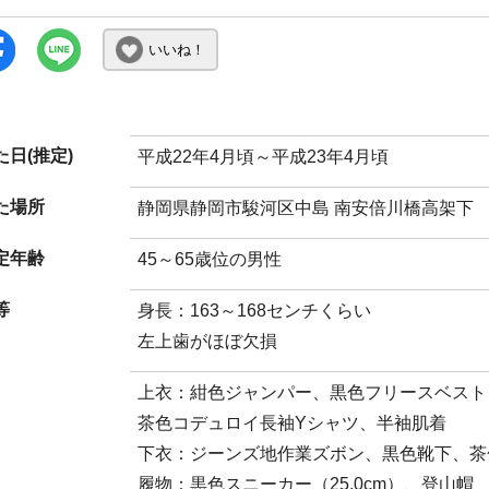
いいね！
日(推定)
平成22年4月頃～平成23年4月頃
た場所
静岡県静岡市駿河区中島 南安倍川橋高架下
定年齢
45～65歳位の男性
等
身長：163～168センチくらい
左上歯がほぼ欠損
上衣：紺色ジャンパー、黒色フリースベスト
茶色コデュロイ長袖Yシャツ、半袖肌着
下衣：ジーンズ地作業ズボン、黒色靴下、茶
履物：黒色スニーカー（25.0cm）、登山帽