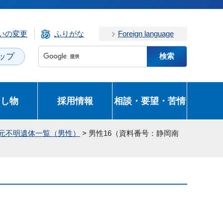
いの変更
ふりがな
Foreign language
ップ
とし物
採用情報
相談・要望・苦情
身元不明遺体一覧（男性）
> 男性16（資料番号：静岡南