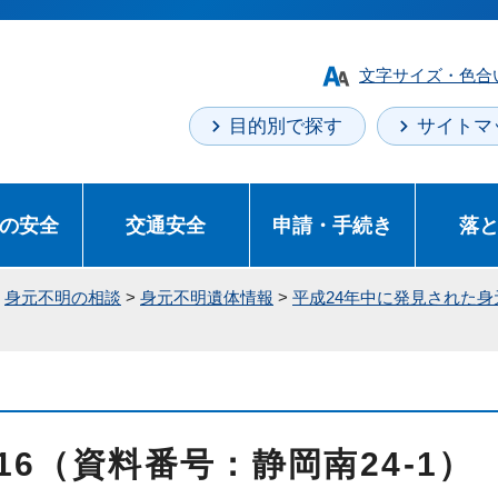
文字サイズ・色合
目的別で探す
サイトマ
の安全
交通安全
申請・手続き
落
>
身元不明の相談
>
身元不明遺体情報
>
平成24年中に発見された
16（資料番号：静岡南24-1）