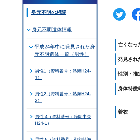
身元不明の相談
身元不明遺体情報
亡くなった
平成24年中に発見された身
元不明遺体一覧（男性）
発見され
男性1（資料番号：熱海H24-
性別・推
1）
身体特徴
男性2（資料番号：熱海H24-
2）
着衣
男性 4（資料番号：静岡中央
H24-1）
男性 5（資料番号：御前崎海