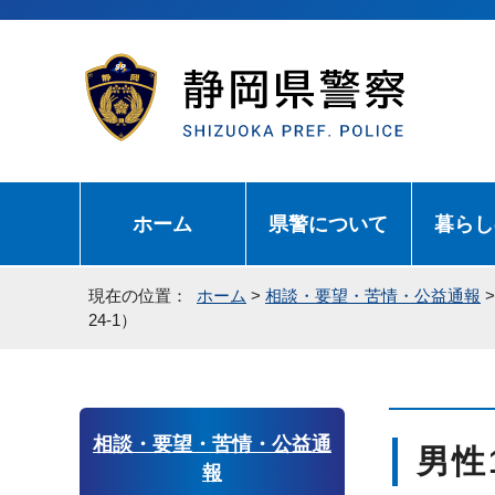
ホーム
県警について
暮らし
現在の位置：
ホーム
>
相談・要望・苦情・公益通報
24-1）
相談・要望・苦情・公益通
男性
報