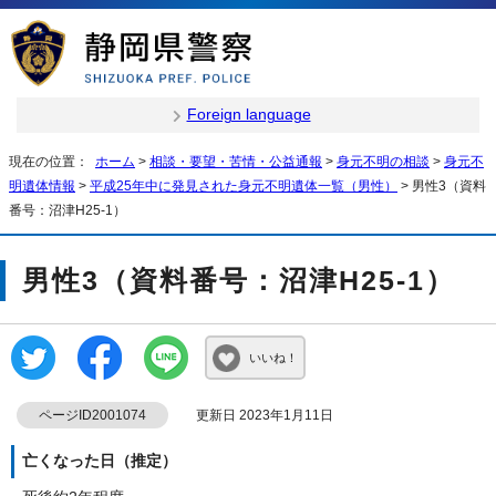
Foreign language
現在の位置：
ホーム
>
相談・要望・苦情・公益通報
>
身元不明の相談
>
身元不
明遺体情報
>
平成25年中に発見された身元不明遺体一覧（男性）
> 男性3（資料
番号：沼津H25-1）
男性3（資料番号：沼津H25-1）
いいね！
ページID2001074
更新日 2023年1月11日
亡くなった日（推定）