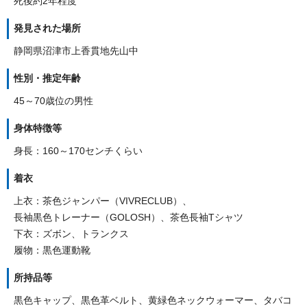
死後約2年程度
発見された場所
静岡県沼津市上香貫地先山中
性別・推定年齢
45～70歳位の男性
身体特徴等
身長：160～170センチくらい
着衣
上衣：茶色ジャンパー（VIVRECLUB）、
長袖黒色トレーナー（GOLOSH）、茶色長袖Tシャツ
下衣：ズボン、トランクス
履物：黒色運動靴
所持品等
黒色キャップ、黒色革ベルト、黄緑色ネックウォーマー、タバコ