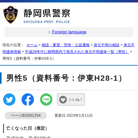
Foreign language
現在の位置：
ホーム
>
相談・要望・苦情・公益通報
>
身元不明の相談
>
身元不
明遺体情報
>
平成28年中に静岡県内で発見された身元不明遺体一覧（男性）
>
男性5（資料番号：伊東H28-1）
男性5（資料番号：伊東H28-1）
いいね！
ページID2001254
更新日 2023年1月11日
亡くなった日（推定）