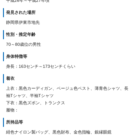
平成26年～平成27年頃
発見された場所
静岡県伊東市地先
性別・推定年齢
70～80歳位の男性
身体特徴等
身長：163センチ～173センチくらい
着衣
上衣：黒色カーディガン、ベージュ色ベスト、薄青色シャツ、長
袖Tシャツ、半袖Tシャツ
下衣：黒色ズボン、トランクス
履物：
所持品等
紺色ナイロン製バッグ、黒色財布、金色指輪、銀縁眼鏡