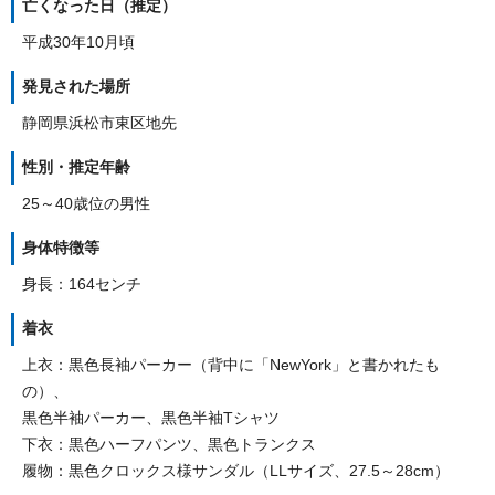
亡くなった日（推定）
平成30年10月頃
発見された場所
静岡県浜松市東区地先
性別・推定年齢
25～40歳位の男性
身体特徴等
身長：164センチ
着衣
上衣：黒色長袖パーカー（背中に「NewYork」と書かれたも
の）、
黒色半袖パーカー、黒色半袖Tシャツ
下衣：黒色ハーフパンツ、黒色トランクス
履物：黒色クロックス様サンダル（LLサイズ、27.5～28cm）