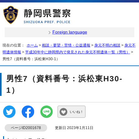
Foreign language
現在の位置：
ホーム
>
相談・要望・苦情・公益通報
>
身元不明の相談
>
身元不
明遺体情報
>
平成30年中に静岡県内で発見された身元不明遺体一覧（男性）
>
男性7（資料番号：浜松東H30-1）
男性7（資料番号：浜松東H30-
1）
いいね！
ページID2001678
更新日 2023年1月11日