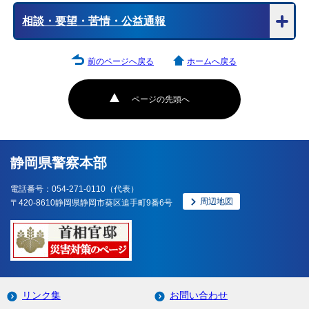
相談・要望・苦情・公益通報
前のページへ戻る
ホームへ戻る
ページの先頭へ
静岡県警察本部
電話番号：054-271-0110（代表）
周辺地図
〒420-8610静岡県静岡市葵区追手町9番6号
リンク集
お問い合わせ