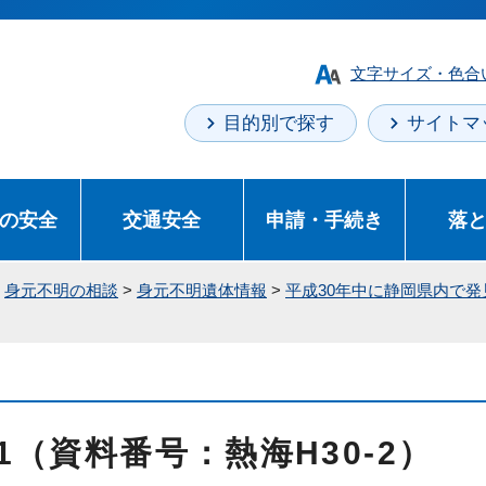
文字サイズ・色合
目的別で探す
サイトマ
の安全
交通安全
申請・手続き
落
>
身元不明の相談
>
身元不明遺体情報
>
平成30年中に静岡県内で
1（資料番号：熱海H30-2）