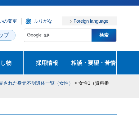
いの変更
ふりがな
Foreign language
ップ
とし物
採用情報
相談・要望・苦情
発見された身元不明遺体一覧（女性）
> 女性1（資料番