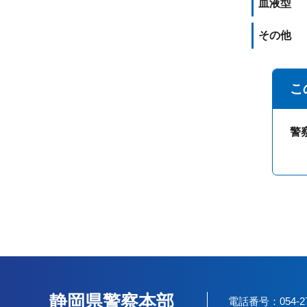
血液型
その他
こ
警
静岡県警察本部
電話番号：054-2