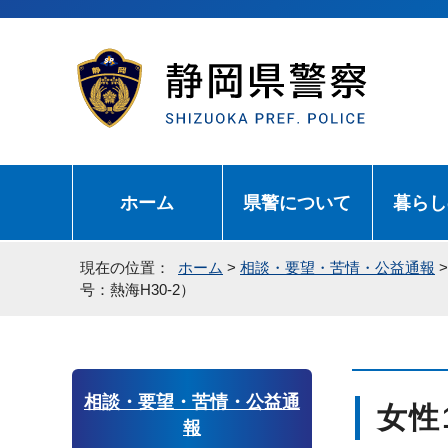
ホーム
県警について
暮らし
現在の位置：
ホーム
>
相談・要望・苦情・公益通報
号：熱海H30-2）
相談・要望・苦情・公益通
女性
報