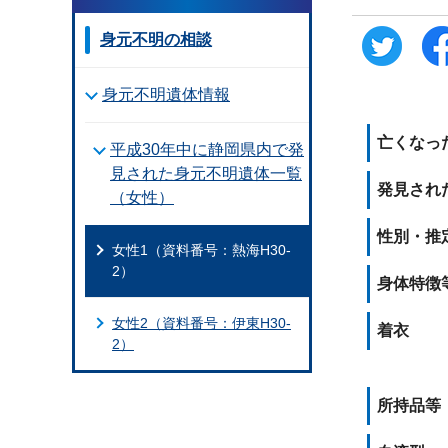
身元不明の相談
身元不明遺体情報
亡くなった
平成30年中に静岡県内で発
見された身元不明遺体一覧
発見され
（女性）
性別・推
女性1（資料番号：熱海H30-
2）
身体特徴
女性2（資料番号：伊東H30-
着衣
2）
所持品等