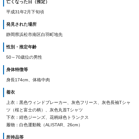
亡くなった日（推定）
平成31年2月下旬頃
発見された場所
静岡県浜松市南区白羽町地先
性別・推定年齢
50～70歳位の男性
身体特徴等
身長174cm、体格中肉
着衣
上衣：黒色ウィンドブレーカー、灰色フリース、灰色長袖Tシャ
ツ（桜と富士の柄）、灰色丸首Tシャツ
下衣：紺色ジーンズ、花柄緑色トランクス
履物：白色運動靴（ALISTAR、26cm）
所持品等