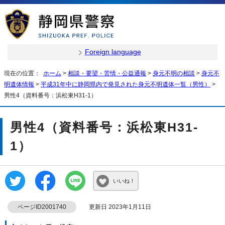
Foreign language
現在の位置：
ホーム
>
相談・要望・苦情・公益通報
>
身元不明の相談
>
身元不
明遺体情報
>
平成31年中に静岡県内で発見された身元不明遺体一覧（男性）
>
男性4（資料番号：浜松東H31-1）
男性4（資料番号：浜松東H31-
1）
いいね！
ページID2001740
更新日 2023年1月11日