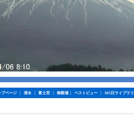
|
|
|
|
|
ップページ
清水
富士宮
御殿場
ベストビュー
365日ライブラ