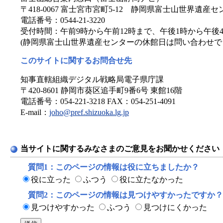
〒418-0067 富士宮市宮町5-12 静岡県富士山世界遺産
電話番号：0544-21-3220
受付時間：午前9時から午前12時まで、午後1時から午後
(静岡県富士山世界遺産センターの休館日は問い合わせで
このサイトに関するお問合せ先
知事直轄組織デジタル戦略局電子県庁課
〒420-8601 静岡市葵区追手町9番6号 東館16階
電話番号：054-221-3218 FAX：054-251-4091
E-mail：
joho@pref.shizuoka.lg.jp
当サイトに関するみなさまのご意見をお聞かせください
質問1：このページの情報は役に立ちましたか？
役に立った
ふつう
役に立たなかった
質問2：このページの情報は見つけやすかったですか？
見つけやすかった
ふつう
見つけにくかった