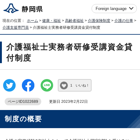
Foreign language
現在の位置：
ホーム
>
健康・福祉
>
高齢者福祉
>
介護保険制度
>
介護の仕事
>
介護支援専門員
> 介護福祉士実務者研修受講資金貸付制度
介護福祉士実務者研修受講資金貸
付制度
1 いいね！
ページID1022689
更新日 2023年2月22日
制度の概要