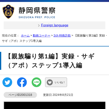
Foreign language
現在の位置：
ホーム
>
動画コーナー
>
2ch 特殊詐欺
> 【親族騙り第1編】実録・
サギ（アポ）ステップ1導入編
【親族騙り第1編】実録・サギ
（アポ）ステップ1導入編
いいね！
ページID2001318
更新日 2024年8月21日