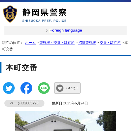
Foreign language
現在の位置：
ホーム
>
警察署・交番・駐在所
>
沼津警察署
>
交番・駐在所
> 本
町交番
本町交番
いいね！
ページID2005798
更新日 2025年6月24日