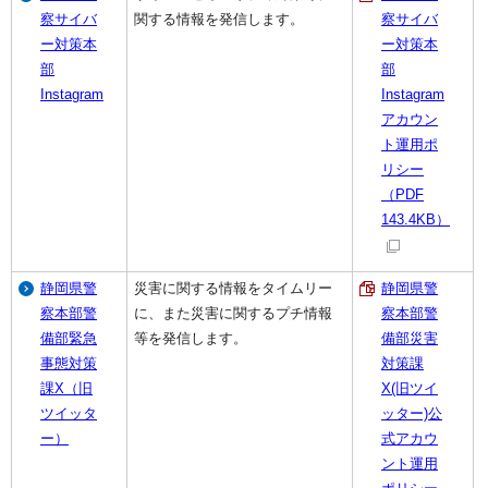
察サイバ
関する情報を発信します。
察サイバ
ー対策本
ー対策本
部
部
Instagram
Instagram
アカウン
ト運用ポ
リシー
（PDF
143.4KB）
静岡県警
災害に関する情報をタイムリー
静岡県警
察本部警
に、また災害に関するプチ情報
察本部警
備部緊急
等を発信します。
備部災害
事態対策
対策課
課X（旧
X(旧ツイ
ツイッタ
ッター)公
ー）
式アカウ
ント運用