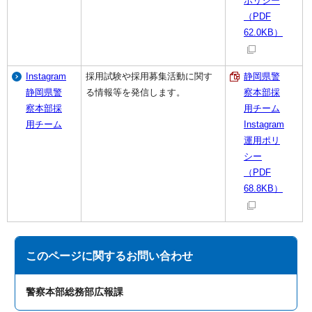
ポリシー
（PDF
62.0KB）
Instagram
採用試験や採用募集活動に関す
静岡県警
静岡県警
る情報等を発信します。
察本部採
察本部採
用チーム
用チーム
Instagram
運用ポリ
シー
（PDF
68.8KB）
このページに関する
お問い合わせ
警察本部総務部広報課