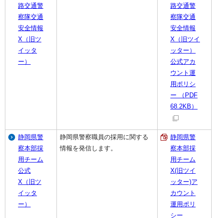
路交通警
路交通警
察隊交通
察隊交通
安全情報
安全情報
X（旧ツ
X（旧ツイ
イッタ
ッター）
ー）
公式アカ
ウント運
用ポリシ
ー （PDF
68.2KB）
静岡県警
静岡県警察職員の採用に関する
静岡県警
察本部採
情報を発信します。
察本部採
用チーム
用チーム
公式
X(旧ツイ
X（旧ツ
ッター)ア
イッタ
カウント
ー）
運用ポリ
シー