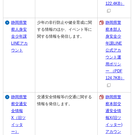
122.4KB）
静岡県警
少年の非行防止や健全育成に関
静岡県警
察人身安
する情報のほか、イベント等に
察本部人
全少年課
関する情報を発信します。
身安全少
LINEアカ
年課LINE
ウント
公式アカ
ウント運
用ポリシ
ー （PDF
124.7KB）
静岡県警
交通安全情報等の交通に関する
静岡県警
察交通安
情報を発信します。
察本部交
全情報
通安全情
X（旧ツ
報X(旧ツ
イッタ
イッター)
ー）
アカウン