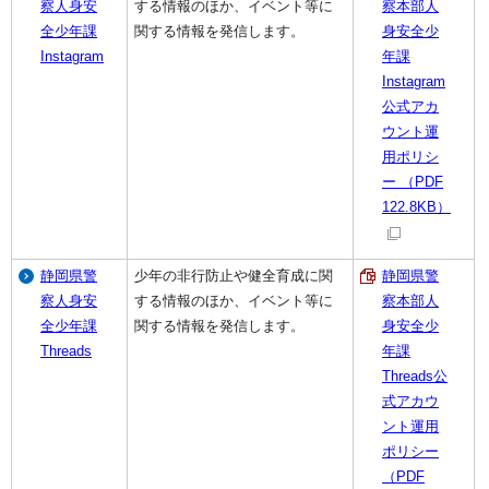
察人身安
する情報のほか、イベント等に
察本部人
全少年課
関する情報を発信します。
身安全少
Instagram
年課
Instagram
公式アカ
ウント運
用ポリシ
ー （PDF
122.8KB）
静岡県警
少年の非行防止や健全育成に関
静岡県警
察人身安
する情報のほか、イベント等に
察本部人
全少年課
関する情報を発信します。
身安全少
Threads
年課
Threads公
式アカウ
ント運用
ポリシー
（PDF