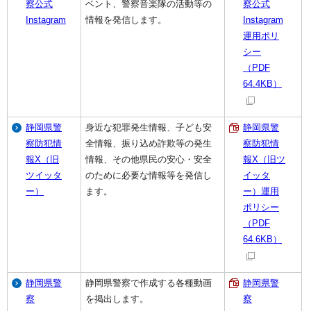
察公式
ベント、警察音楽隊の活動等の
察公式
Instagram
情報を発信します。
Instagram
運用ポリ
シー
（PDF
64.4KB）
静岡県警
身近な犯罪発生情報、子ども安
静岡県警
察防犯情
全情報、振り込め詐欺等の発生
察防犯情
報X（旧
情報、その他県民の安心・安全
報X（旧ツ
ツイッタ
のために必要な情報等を発信し
イッタ
ー）
ます。
ー）運用
ポリシー
（PDF
64.6KB）
静岡県警
静岡県警察で作成する各種動画
静岡県警
察
を掲出します。
察