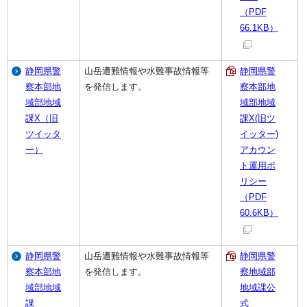
（PDF
66.1KB）
静岡県警
山岳遭難情報や水難事故情報等
静岡県警
察本部地
を発信します。
察本部地
域部地域
域部地域
課X（旧
課X(旧ツ
ツイッタ
イッター)
ー）
アカウン
ト運用ポ
リシー
（PDF
60.6KB）
静岡県警
山岳遭難情報や水難事故情報等
静岡県警
察本部地
を発信します。
察地域部
域部地域
地域課公
課
式