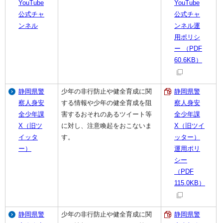
YouTube
YouTube
公式チャ
公式チャ
ンネル
ンネル運
用ポリシ
ー （PDF
60.6KB）
静岡県警
少年の非行防止や健全育成に関
静岡県警
察人身安
する情報や少年の健全育成を阻
察人身安
全少年課
害するおそれのあるツイート等
全少年課
X（旧ツ
に対し、注意喚起をおこないま
X（旧ツイ
イッタ
す。
ッター）
ー）
運用ポリ
シー
（PDF
115.0KB）
静岡県警
少年の非行防止や健全育成に関
静岡県警