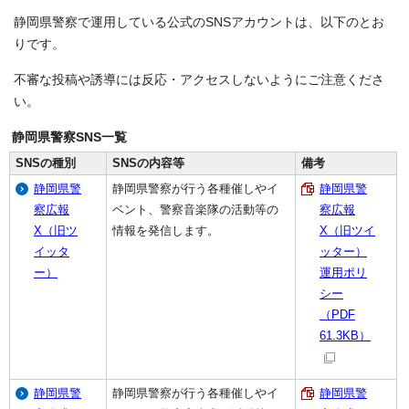
静岡県警察で運用している公式のSNSアカウントは、以下のとお
りです。
不審な投稿や誘導には反応・アクセスしないようにご注意くださ
い。
静岡県警察SNS一覧
SNSの種別
SNSの内容等
備考
静岡県警
静岡県警察が行う各種催しやイ
静岡県警
察広報
ベント、警察音楽隊の活動等の
察広報
X（旧ツ
情報を発信します。
X（旧ツイ
イッタ
ッター）
ー）
運用ポリ
シー
（PDF
61.3KB）
静岡県警
静岡県警察が行う各種催しやイ
静岡県警