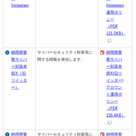
Instagram
Instagram
運用ポリ
シー
（PDF
121.5KB）
静岡県警
サイバーセキュリティ対策等に
静岡県警
察サイバ
関する情報を発信します。
察サイバ
ー対策本
ー対策本
部X（旧
部X(旧ツ
ツイッタ
イッター)
ー）
アカウン
ト運用ポ
リシー
（PDF
126.6KB）
静岡県警
サイバーセキュリティ対策等に
静岡県警