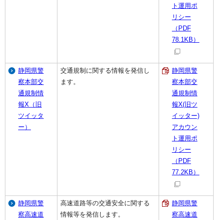
ト運用ポ
リシー
（PDF
78.1KB）
静岡県警
交通規制に関する情報を発信し
静岡県警
察本部交
ます。
察本部交
通規制情
通規制情
報X（旧
報X(旧ツ
ツイッタ
イッター)
ー）
アカウン
ト運用ポ
リシー
（PDF
77.2KB）
静岡県警
高速道路等の交通安全に関する
静岡県警
察高速道
情報等を発信します。
察高速道