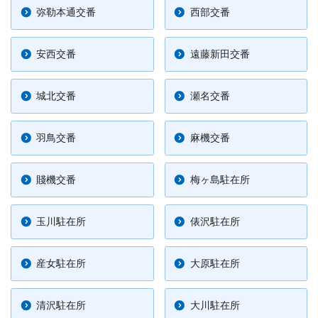
弥勒本通交番
西部交番
安西交番
遠藤新田交番
城北交番
瀬名交番
羽鳥交番
麻機交番
賤機交番
梅ヶ島駐在所
玉川駐在所
俵沢駐在所
産女駐在所
大原駐在所
清沢駐在所
大川駐在所