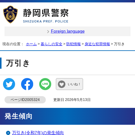
Foreign language
現在の位置：
ホーム
>
暮らしの安全
>
防犯情報
>
身近な犯罪情報
> 万引き
万引き
いいね！
ページID2005324
更新日 2026年5月13日
発生傾向
万引き(令和7年)の発生傾向