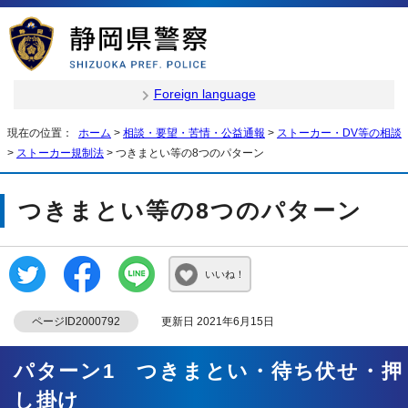
Foreign language
現在の位置：
ホーム
>
相談・要望・苦情・公益通報
>
ストーカー・DV等の相談
>
ストーカー規制法
> つきまとい等の8つのパターン
つきまとい等の8つのパターン
いいね！
ページID2000792
更新日 2021年6月15日
パターン1 つきまとい・待ち伏せ・押
し掛け