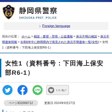
Foreign language
現在の位置：
ホーム
>
相談・要望・苦情・公益通報
>
身元不明の相談
>
身元不
明遺体情報
>
令和6年中に静岡県内で発見された身元不明遺体一覧(女性)
> 女性
1（資料番号：下田海上保安部R6-1）
女性1（資料番号：下田海上保安
部R6-1）
いいね！
ページID2006712
更新日 2024年9月27日