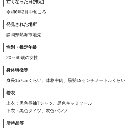
亡くなった日(推定)
令和6年2月中旬ころ
発見された場所
静岡県熱海市地先
性別・推定年齢
20～40歳の女性
身体特徴等
身長157cmくらい、体格中肉、黒髪19センチメートルくらい
着衣
上衣：黒色長袖Tシャツ、黒色キャミソール
下衣：黒色タイツ、灰色パンツ
所持品等