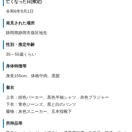
亡くなった日(推定)
令和6年9月1日
発見された場所
静岡県静岡市葵区地先
性別・推定年齢
35～55歳くらい
身体特徴等
身長155cm、体格中肉、黒髪
着衣
上衣：紺色パーカー、黒色半袖シャツ、赤色ブラジャー
下衣：青色ジーンズ、黒と白のパンツ
履物：灰色スニーカー、五本指靴下
所持品等