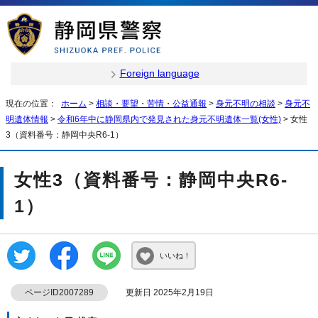
Foreign language
現在の位置：
ホーム
>
相談・要望・苦情・公益通報
>
身元不明の相談
>
身元不
明遺体情報
>
令和6年中に静岡県内で発見された身元不明遺体一覧(女性)
> 女性
3（資料番号：静岡中央R6-1）
女性3（資料番号：静岡中央R6-
1）
いいね！
ページID2007289
更新日 2025年2月19日