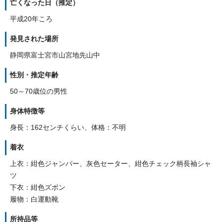
亡くなった日（推定）
平成20年ころ
発見された場所
静岡県富士宮市山宮地先山中
性別・推定年齢
50～70歳位の男性
身体特徴等
身長：162センチくらい、体格：不明
着衣
上衣：紺色ジャンパー、灰色セーター、紺色チェック柄長袖シャ
ツ
下衣：紺色ズボン
履物：白運動靴
所持品等