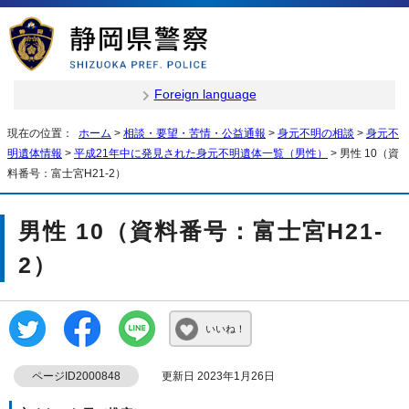
Foreign language
現在の位置：
ホーム
>
相談・要望・苦情・公益通報
>
身元不明の相談
>
身元不
明遺体情報
>
平成21年中に発見された身元不明遺体一覧（男性）
> 男性 10（資
料番号：富士宮H21-2）
男性 10（資料番号：富士宮H21-
2）
いいね！
ページID2000848
更新日 2023年1月26日