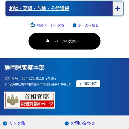
相談・要望・苦情・公益通報
前のページへ戻る
ホームへ戻る
ページの先頭へ
静岡県警察本部
電話番号：054-271-0110（代表）
周辺地図
〒420-8610静岡県静岡市葵区追手町9番6号
リンク集
お問い合わせ