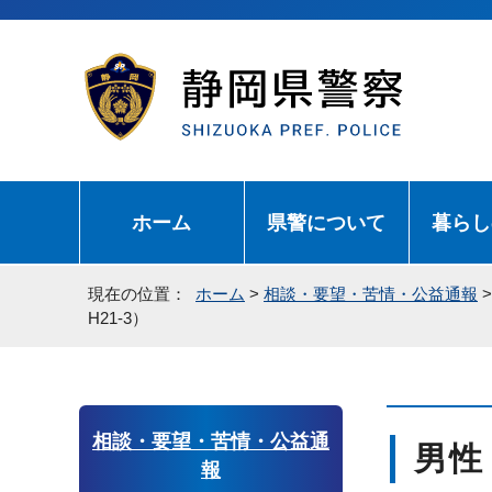
ホーム
県警について
暮らし
現在の位置：
ホーム
>
相談・要望・苦情・公益通報
H21-3）
相談・要望・苦情・公益通
男性
報