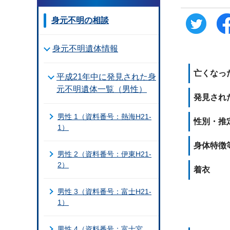
身元不明の相談
身元不明遺体情報
亡くなっ
平成21年中に発見された身
元不明遺体一覧（男性）
発見され
男性 1（資料番号：熱海H21-
性別・推
1）
身体特徴
男性 2（資料番号：伊東H21-
2）
着衣
男性 3（資料番号：富士H21-
1）
男性 4（資料番号：富士宮