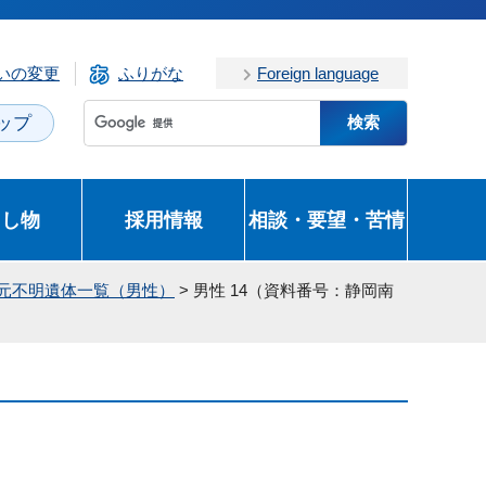
いの変更
ふりがな
Foreign language
ップ
とし物
採用情報
相談・要望・苦情
身元不明遺体一覧（男性）
> 男性 14（資料番号：静岡南
）