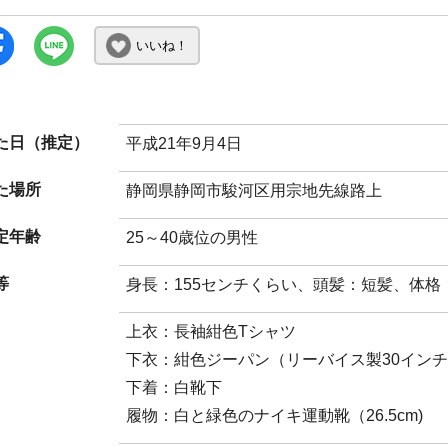
いいね！
た日（推定）
平成21年9月4日
た場所
静岡県静岡市駿河区用宗地先線路上
定年齢
25～40歳位の男性
等
身長：155センチくらい、頭髪：短髪、体格
上衣：長袖紺色Tシャツ
下衣：紺色ジーパン（リーバイス製30イン
下着：白靴下
履物：白と緑色のナイキ運動靴（26.5cm)