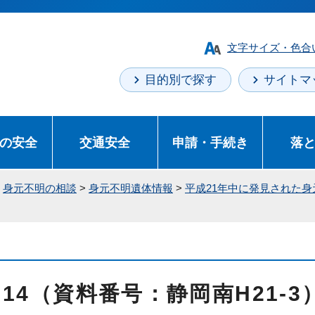
文字サイズ・色合
目的別で探す
サイトマ
の安全
交通安全
申請・手続き
落
>
身元不明の相談
>
身元不明遺体情報
>
平成21年中に発見された
 14（資料番号：静岡南H21-3