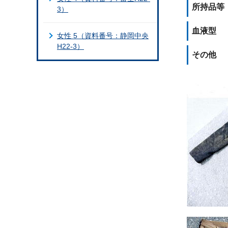
所持品等
3）
血液型
女性 5（資料番号：静岡中央
H22-3）
その他