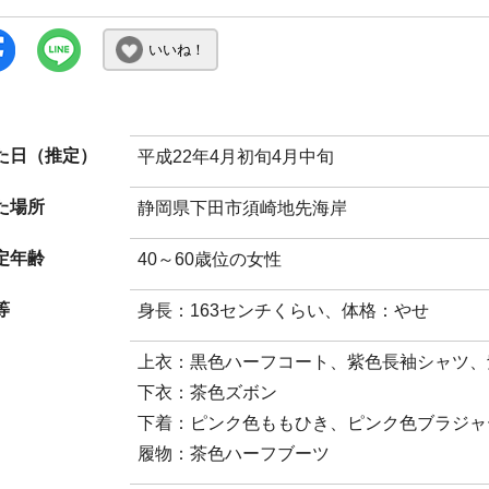
いいね！
た日（推定）
平成22年4月初旬4月中旬
た場所
静岡県下田市須崎地先海岸
定年齢
40～60歳位の女性
等
身長：163センチくらい、体格：やせ
上衣：黒色ハーフコート、紫色長袖シャツ、
下衣：茶色ズボン
下着：ピンク色ももひき、ピンク色ブラジャ
履物：茶色ハーフブーツ