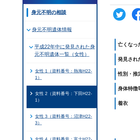
身元不明の相談
身元不明遺体情報
亡くなっ
平成22年中に発見された身
元不明遺体一覧（女性）
発見され
女性 1（資料番号：熱海H22-
性別・推
1）
身体特徴
女性 2（資料番号：下田H22-
1）
着衣
女性 3（資料番号：沼津H22-
3）
女性 4（資料番号：富士H22-