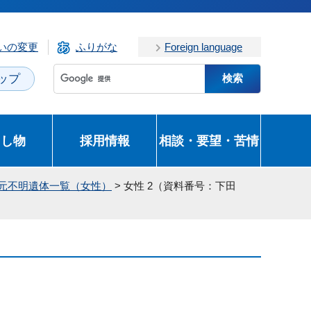
いの変更
ふりがな
Foreign language
ップ
とし物
採用情報
相談・要望・苦情
身元不明遺体一覧（女性）
> 女性 2（資料番号：下田