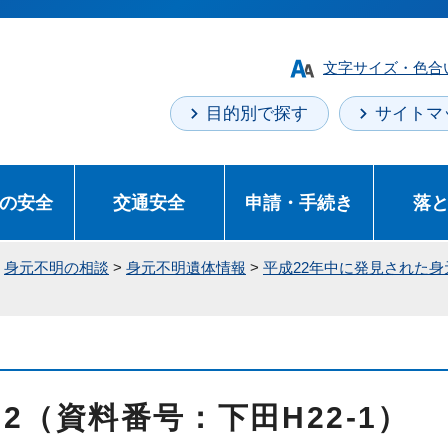
文字サイズ・色合
目的別で探す
サイトマ
の安全
交通安全
申請・手続き
落
>
身元不明の相談
>
身元不明遺体情報
>
平成22年中に発見された
 2（資料番号：下田H22-1）