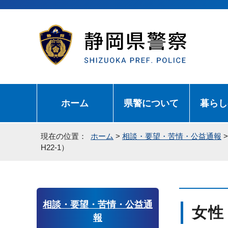
ホーム
県警について
暮らし
現在の位置：
ホーム
>
相談・要望・苦情・公益通報
H22-1）
相談・要望・苦情・公益通
女性
報