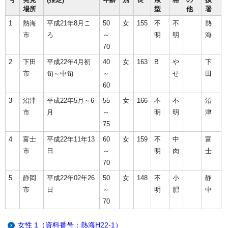
場所
型
他
署
1
熱海
平成21年8月こ
50
女
155
不
不
熱
市
ろ
～
明
明
海
70
2
下田
平成22年4月初
40
女
163
B
や
下
市
旬～中旬
～
せ
田
60
3
沼津
平成22年5月～6
55
女
166
不
不
沼
市
月
～
明
明
津
75
4
富士
平成22年11年13
60
女
159
不
中
富
市
日
～
明
肉
士
70
5
静岡
平成22年02年26
50
女
148
不
小
静
市
日
～
明
肥
中
70
女性 1（資料番号：熱海H22-1）