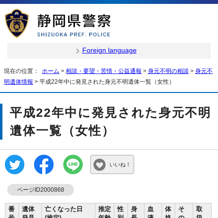
Foreign language
現在の位置：
ホーム
>
相談・要望・苦情・公益通報
>
身元不明の相談
>
身元不
明遺体情報
> 平成22年中に発見された身元不明遺体一覧（女性）
平成22年中に発見された身元不明
遺体一覧（女性）
いいね！
ページID2000868
番
遺体
亡くなった日
推定
性
身
血
体
そ
取
号
発見
(推定)
年齢
別
長
液
格
の
扱