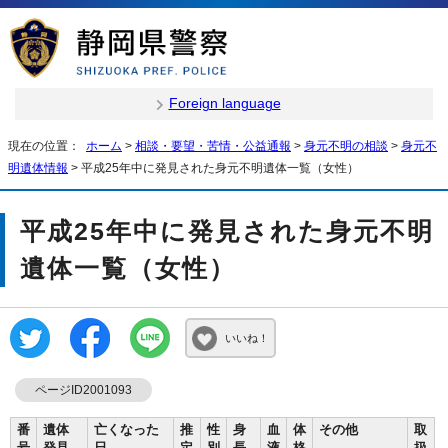
Foreign language
現在の位置：
ホーム
>
相談・要望・苦情・公益通報
>
身元不明の相談
>
身元不
明遺体情報
> 平成25年中に発見された身元不明遺体一覧（女性）
平成25年中に発見された身元不明
遺体一覧（女性）
いいね！
ページID2001093
番
遺体
亡くなった
推
性
身
血
体
その他
取
号
発見
日
定
別
長
液
格
扱