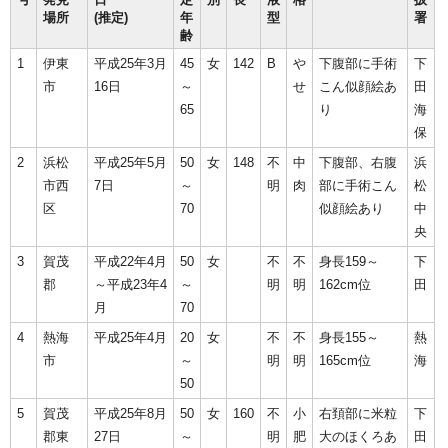
場所
(推定)
年
型
署
齢
1
伊東
平成25年3月
45
女
142
B
や
下腹部に手術
下
市
16日
～
せ
こん似顔絵あ
田
65
り
海
保
2
浜松
平成25年5月
50
女
148
不
中
下腹部、右腹
浜
市西
7日
～
明
肉
部に手術こん
松
区
70
似顔絵あり
中
央
3
賀茂
平成22年4月
50
女
不
不
身長159～
下
郡
～平成23年4
～
明
明
162cm位
田
月
70
4
熱海
平成25年4月
20
女
不
不
身長155～
熱
市
～
明
明
165cm位
海
50
5
賀茂
平成25年8月
50
女
160
不
小
右頚部に米粒
下
郡東
27日
～
明
肥
大のほくろあ
田