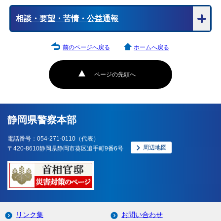
相談・要望・苦情・公益通報
前のページへ戻る
ホームへ戻る
ページの先頭へ
静岡県警察本部
電話番号：054-271-0110（代表）
周辺地図
〒420-8610静岡県静岡市葵区追手町9番6号
リンク集
お問い合わせ