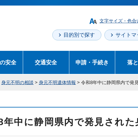
文字サイズ・色合
目的別で探す
サイトマ
の安全
交通安全
申請・手続き
落
>
身元不明の相談
>
身元不明遺体情報
> 令和8年中に静岡県内で発
8年中に静岡県内で発見された