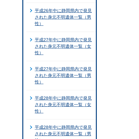
平成26年中に静岡県内で発見
された身元不明遺体一覧（男
性）
平成27年中に静岡県内で発見
された身元不明遺体一覧（女
性）
平成27年中に静岡県内で発見
された身元不明遺体一覧（男
性）
平成28年中に静岡県内で発見
された身元不明遺体一覧（女
性）
平成28年中に静岡県内で発見
された身元不明遺体一覧（男