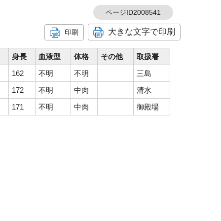
ページID2008541
大きな文字で印刷
印刷
身長
血液型
体格
その他
取扱署
162
不明
不明
三島
172
不明
中肉
清水
171
不明
中肉
御殿場