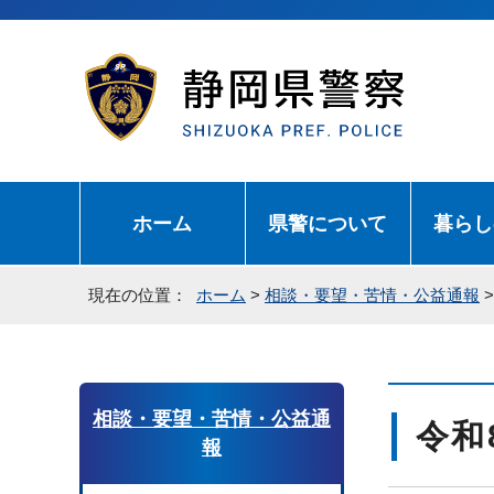
ホーム
県警について
暮らし
現在の位置：
ホーム
>
相談・要望・苦情・公益通報
相談・要望・苦情・公益通
令和
報