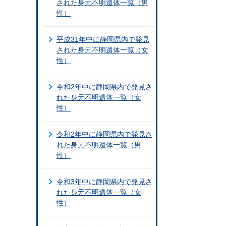
された身元不明遺体一覧（男
性）
平成31年中に静岡県内で発見
された身元不明遺体一覧（女
性）
令和2年中に静岡県内で発見さ
れた身元不明遺体一覧（女
性）
令和2年中に静岡県内で発見さ
れた身元不明遺体一覧（男
性）
令和3年中に静岡県内で発見さ
れた身元不明遺体一覧（女
性）