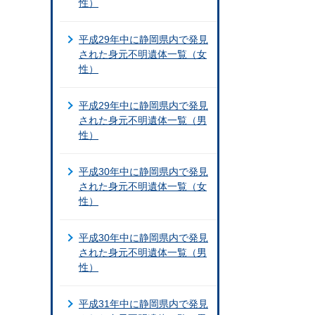
性）
平成29年中に静岡県内で発見
された身元不明遺体一覧（女
性）
平成29年中に静岡県内で発見
された身元不明遺体一覧（男
性）
平成30年中に静岡県内で発見
された身元不明遺体一覧（女
性）
平成30年中に静岡県内で発見
された身元不明遺体一覧（男
性）
平成31年中に静岡県内で発見