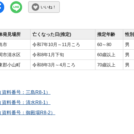
いいね！
体発見場所
亡くなった日(推定)
推定年齢
性別
島市
令和7年10月～11月ころ
60～80
男
岡市清水区
令和8年1月下旬
60歳以上
男
東郡小山町
令和8年3月～4月ころ
70歳以上
男
（資料番号：三島R8-1）
（資料番号：清水R8-1）
（資料番号：御殿場R8-2）