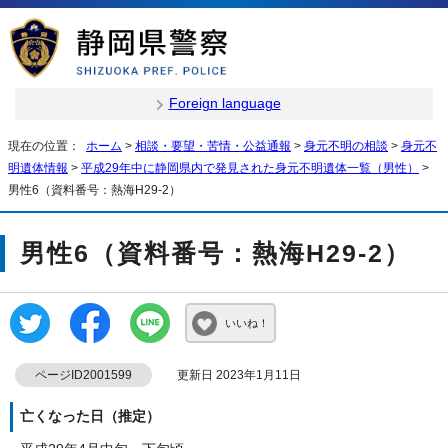
Foreign language
現在の位置：
ホーム
>
相談・要望・苦情・公益通報
>
身元不明の相談
>
身元不
明遺体情報
>
平成29年中に静岡県内で発見された身元不明遺体一覧（男性）
>
男性6（資料番号：熱海H29-2）
男性6（資料番号：熱海H29-2）
いいね！
ページID2001599
更新日 2023年1月11日
亡くなった日（推定）