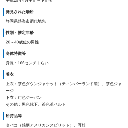
平成29年4月中旬～下旬頃
発見された場所
静岡県熱海市網代地先
性別・推定年齢
20～40歳位の男性
身体特徴等
身長：166センチくらい
着衣
上衣：茶色ダウンジャケット（ティンバーランド製）、茶色ジャ
ージ
下衣：紺色ジーパン
その他：黒色靴下、茶色革ベルト
所持品等
タバコ（銘柄アメリカンスピリット）、耳栓