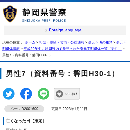
Foreign language
現在の位置：
ホーム
>
相談・要望・苦情・公益通報
>
身元不明の相談
>
身元不
明遺体情報
>
平成29年中に静岡県内で発見された身元不明遺体一覧（男性）
>
男性7（資料番号：磐田H30-1）
男性7（資料番号：磐田H30-1）
いいね！
ページID2001600
更新日 2023年1月11日
亡くなった日（推定）