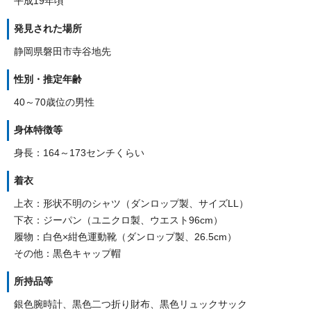
平成19年頃
発見された場所
静岡県磐田市寺谷地先
性別・推定年齢
40～70歳位の男性
身体特徴等
身長：164～173センチくらい
着衣
上衣：形状不明のシャツ（ダンロップ製、サイズLL）
下衣：ジーパン（ユニクロ製、ウエスト96cm）
履物：白色×紺色運動靴（ダンロップ製、26.5cm）
その他：黒色キャップ帽
所持品等
銀色腕時計、黒色二つ折り財布、黒色リュックサック