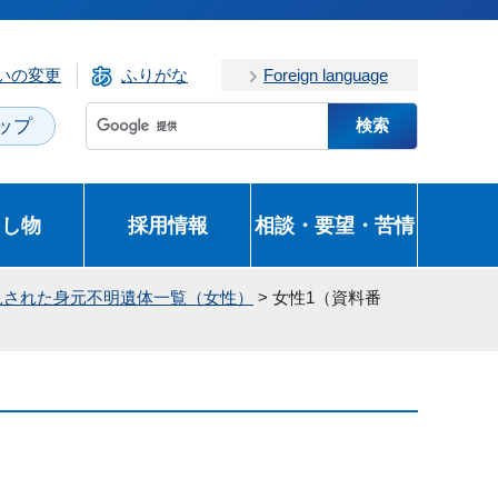
いの変更
ふりがな
Foreign language
ップ
とし物
採用情報
相談・要望・苦情
見された身元不明遺体一覧（女性）
> 女性1（資料番