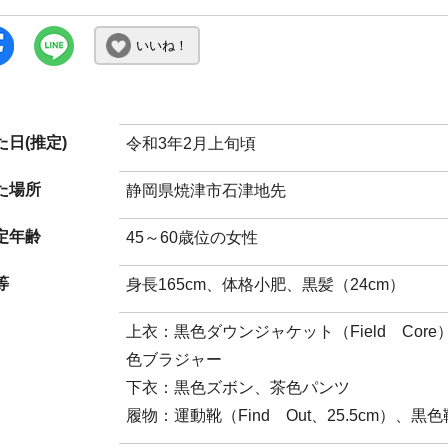
いいね！
日(推定)
令和3年2月上旬頃
た場所
静岡県焼津市石津地先
定年齢
45～60歳位の女性
等
身長165cm、体格小肥、黒髪（24cm）
上衣：黒色ダウンジャケット（Field Core
色ブラジャー
下衣：黒色ズボン、茶色パンツ
履物：運動靴（Find Out、25.5cm）、黒