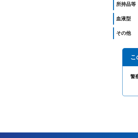
所持品等
血液型
その他
こ
警