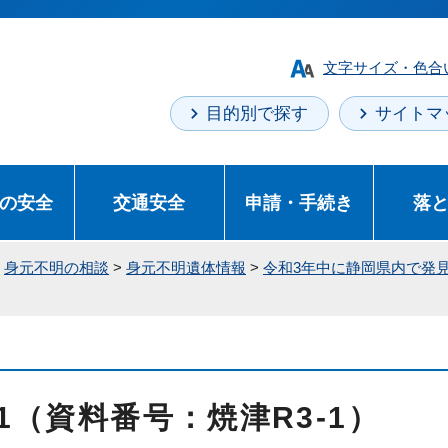
文字サイズ・色合
目的別で探す
サイトマ
の安全
交通安全
申請・手続き
落
>
身元不明の相談
>
身元不明遺体情報
>
令和3年中に静岡県内で発
1（資料番号：焼津R3-1）