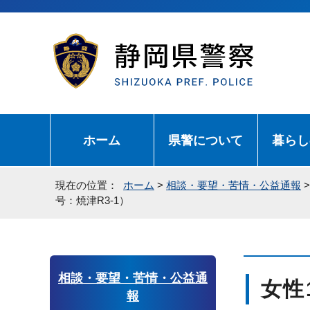
ホーム
県警について
暮らし
現在の位置：
ホーム
>
相談・要望・苦情・公益通報
号：焼津R3-1）
相談・要望・苦情・公益通
女性
報