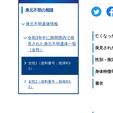
身元不明の相談
身元不明遺体情報
亡くなった
令和3年中に静岡県内で発
見された身元不明遺体一覧
発見され
（女性）
性別・推
女性1（資料番号：焼津R3-
1）
身体特徴
女性2（資料番号：熱海R3-
着衣
2）