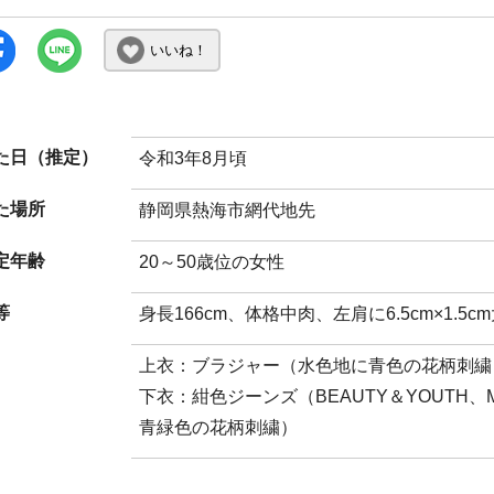
いいね！
た日（推定）
令和3年8月頃
た場所
静岡県熱海市網代地先
定年齢
20～50歳位の女性
等
身長166cm、体格中肉、左肩に6.5cm×1.5
上衣：ブラジャー（水色地に青色の花柄刺繍
下衣：紺色ジーンズ（BEAUTY＆YOUT
青緑色の花柄刺繍）