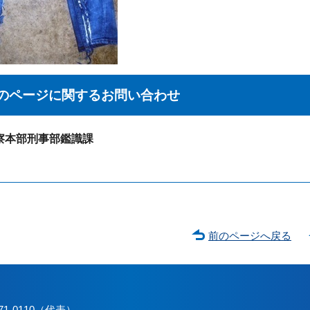
のページに関する
お問い合わせ
察本部刑事部鑑識課
前のページへ戻る
71-0110（代表）