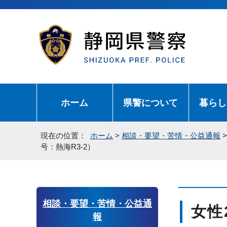
ホーム
県警について
暮らし
現在の位置：
ホーム
>
相談・要望・苦情・公益通報
号：熱海R3-2）
相談・要望・苦情・公益通
女性
報