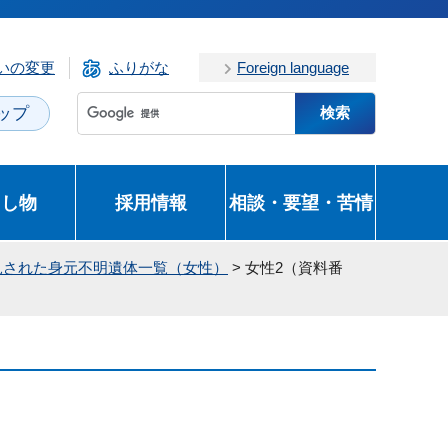
いの変更
ふりがな
Foreign language
ップ
とし物
採用情報
相談・要望・苦情
見された身元不明遺体一覧（女性）
> 女性2（資料番