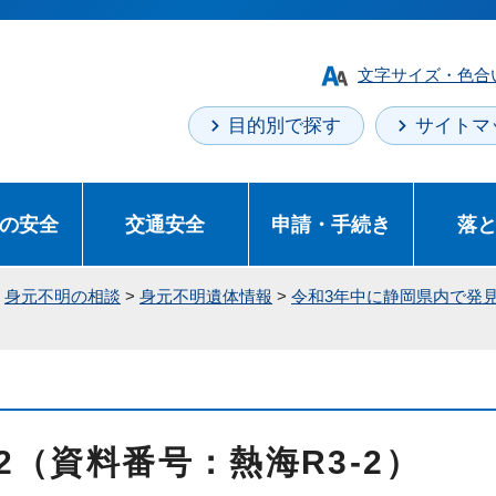
文字サイズ・色合
目的別で探す
サイトマ
の安全
交通安全
申請・手続き
落
>
身元不明の相談
>
身元不明遺体情報
>
令和3年中に静岡県内で発
2（資料番号：熱海R3-2）