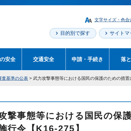
文字サイズ・色合
目的別で探す
サイトマ
の安全
交通安全
申請・手続き
落
審査基準の公表
> 武力攻撃事態等における国民の保護のための措置に関
攻撃事態等における国民の保
施行令【K16-275】