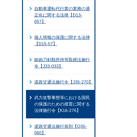
自動車運転代行業の業務の適
正化に関する法律【D13-
057】
個人情報の保護に関する法律
【D15-57】
銃砲刀剣類所持等取締法施行
令【J33-033】
道路交通法施行令【J35-270】
武力攻撃事態等における国民
の保護のための措置に関する
法律施行令【K16-275】
道路交通法施行規則【Q35-
060】