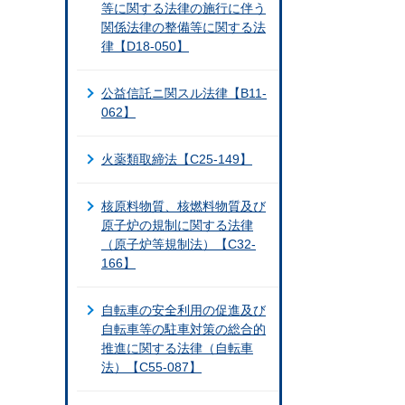
等に関する法律の施行に伴う
関係法律の整備等に関する法
律【D18-050】
公益信託ニ関スル法律【B11-
062】
火薬類取締法【C25-149】
核原料物質、核燃料物質及び
原子炉の規制に関する法律
（原子炉等規制法）【C32-
166】
自転車の安全利用の促進及び
自転車等の駐車対策の総合的
推進に関する法律（自転車
法）【C55-087】