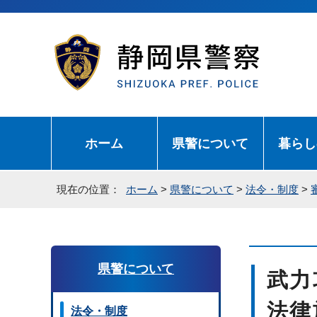
ホーム
県警について
暮らし
現在の位置：
ホーム
>
県警について
>
法令・制度
>
県警について
武力
法律
法令・制度