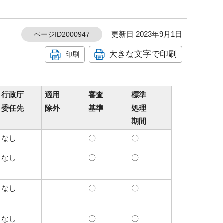
更新日 2023年9月1日
ページID2000947
大きな文字で印刷
印刷
行政庁
適用
審査
標準
委任先
除外
基準
処理
期間
なし
〇
〇
なし
〇
〇
なし
〇
〇
なし
〇
〇