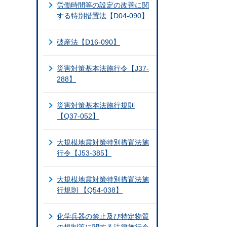
労働時間等の設定の改善に関
する特別措置法【D04-090】
破産法【D16-090】
災害対策基本法施行令【J37-
288】
災害対策基本法施行規則
【Q37-052】
大規模地震対策特別措置法施
行令【J53-385】
大規模地震対策特別措置法施
行規則 【Q54-038】
化学兵器の禁止及び特定物質