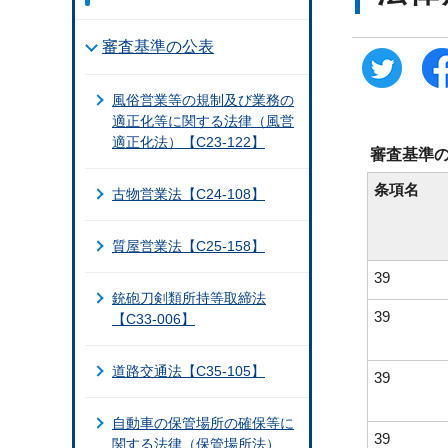
審査基準の公表
風俗営業等の規制及び業務の
適正化等に関する法律（風営
適正化法）【C23-122】
審査基準
条項名
古物営業法【C24-108】
質屋営業法【C25-158】
39
銃砲刀剣類所持等取締法
39
【C33-006】
道路交通法【C35-105】
39
自動車の保管場所の確保等に
39
関する法律（保管場所法）