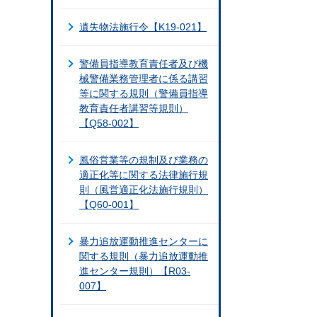
遺失物法施行令【K19-021】
警備員指導教育責任者及び機
械警備業務管理者に係る講習
等に関する規則（警備員指導
教育責任者講習等規則）
【Q58-002】
風俗営業等の規制及び業務の
適正化等に関する法律施行規
則（風営適正化法施行規則）
【Q60-001】
暴力追放運動推進センターに
関する規則（暴力追放運動推
進センター規則）【R03-
007】