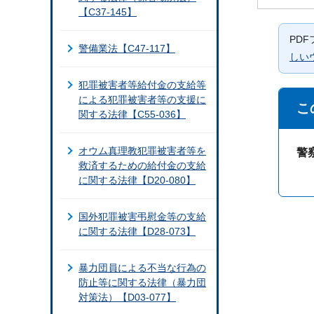
【C37-145】
PD
警備業法【C47-117】
しい
犯罪被害者等給付金の支給等
による犯罪被害者等の支援に
こ
関する法律【C55-036】
オウム真理教犯罪被害者等を
警
救済するための給付金の支給
に関する法律【D20-080】
国外犯罪被害弔慰金等の支給
に関する法律【D28-073】
暴力団員による不当な行為の
防止等に関する法律（暴力団
対策法）【D03-077】