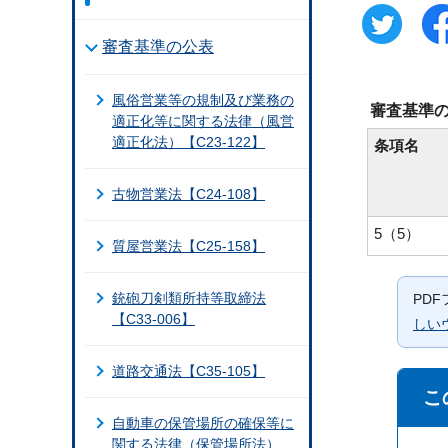
審査基準の公表
風俗営業等の規制及び業務の
審査基準
適正化等に関する法律（風営
適正化法）【C23-122】
条項名
古物営業法【C24-108】
5（5）
質屋営業法【C25-158】
銃砲刀剣類所持等取締法
PD
【C33-006】
しい
道路交通法【C35-105】
こ
自動車の保管場所の確保等に
関する法律（保管場所法）