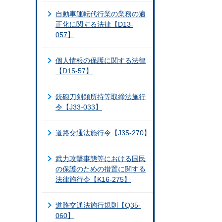
自動車運転代行業の業務の適
正化に関する法律【D13-
057】
個人情報の保護に関する法律
【D15-57】
銃砲刀剣類所持等取締法施行
令【J33-033】
道路交通法施行令【J35-270】
武力攻撃事態等における国民
の保護のための措置に関する
法律施行令【K16-275】
道路交通法施行規則【Q35-
060】