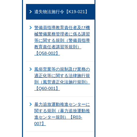
遺失物法施行令【K19-021】
警備員指導教育責任者及び機
械警備業務管理者に係る講習
等に関する規則（警備員指導
教育責任者講習等規則）
【Q58-002】
風俗営業等の規制及び業務の
適正化等に関する法律施行規
則（風営適正化法施行規則）
【Q60-001】
暴力追放運動推進センターに
関する規則（暴力追放運動推
進センター規則）【R03-
007】