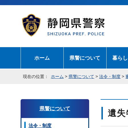
ホーム
県警について
暮らし
現在の位置：
ホーム
>
県警について
>
法令・制度
>
県警について
遺失
法令・制度