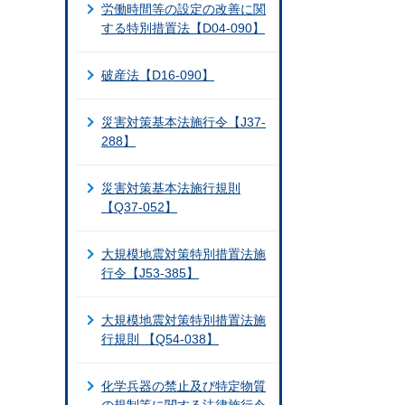
労働時間等の設定の改善に関
する特別措置法【D04-090】
破産法【D16-090】
災害対策基本法施行令【J37-
288】
災害対策基本法施行規則
【Q37-052】
大規模地震対策特別措置法施
行令【J53-385】
大規模地震対策特別措置法施
行規則 【Q54-038】
化学兵器の禁止及び特定物質