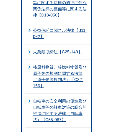
等に関する法律の施行に伴う
関係法律の整備等に関する法
律【D18-050】
公益信託ニ関スル法律【B11-
062】
火薬類取締法【C25-149】
核原料物質、核燃料物質及び
原子炉の規制に関する法律
（原子炉等規制法）【C32-
166】
自転車の安全利用の促進及び
自転車等の駐車対策の総合的
推進に関する法律（自転車
法）【C55-087】