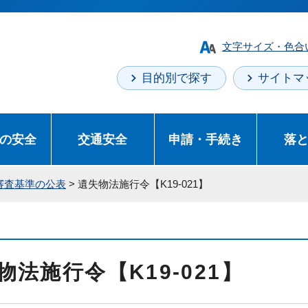
文字サイズ・色合
目的別で探す
サイトマ
の安全
交通安全
申請・手続き
落
審査基準の公表
> 遺失物法施行令【K19-021】
物法施行令【K19-021】