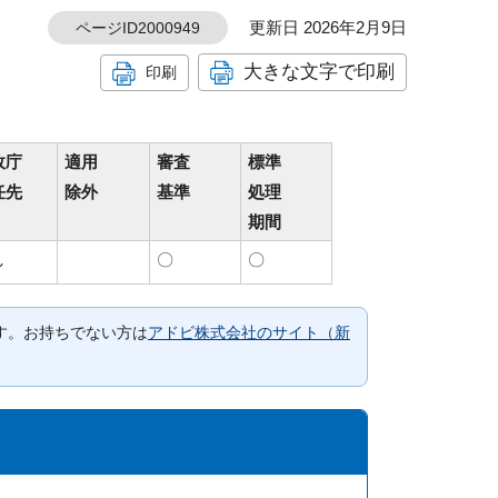
更新日 2026年2月9日
ページID2000949
大きな文字で印刷
印刷
政庁
適用
審査
標準
任先
除外
基準
処理
期間
し
〇
〇
要です。お持ちでない方は
アドビ株式会社のサイト（新